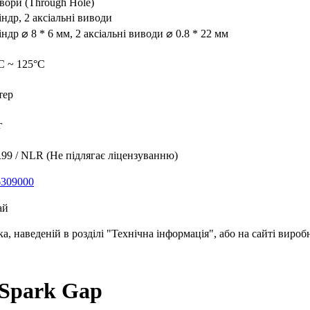
вори (Through Hole)
ндр, 2 аксіальні виводи
індр
⌀ 8 * 6 мм,
2 аксіальні виводи
⌀ 0.8 * 22 мм
C ~ 125°C
тер
г
9 / NLR (Не підлягає ліцензуванню)
6309000
ай
, наведеній в розділі "Технічна інформація", або на сайті вироб
 Spark Gap