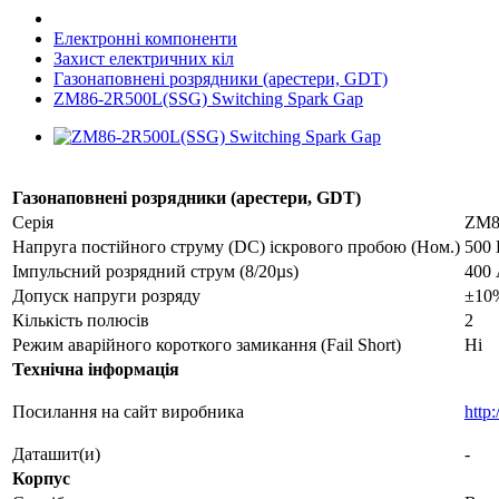
Електронні компоненти
Захист електричних кіл
Газонаповнені розрядники (арестери, GDT)
ZM86-2R500L(SSG) Switching Spark Gap
Газонаповнені розрядники (арестери, GDT)
Серія
ZM8
Напруга постійного струму (DC) іскрового пробою (Ном.)
500
Імпульсний розрядний струм (8/20µs)
400
Допуск напруги розряду
±10
Кількість полюсів
2
Режим аварійного короткого замикання (Fail Short)
Ні
Технічна інформація
Посилання на сайт виробника
http
Даташит(и)
-
Корпус