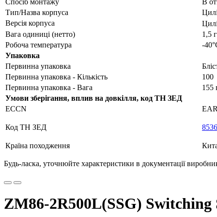
Спосіб монтажу
В от
Тип/Назва корпуса
Цилі
Версія корпуса
Цил
Вага одиниці (нетто)
1,5 г
Робоча температура
-40°
Упаковка
Первинна упаковка
Бліс
Первинна упаковка - Кількість
100
Первинна упаковка - Вага
155 
Умови зберігання, вплив на довкілля, код ТН ЗЕД
ECCN
EAR9
Код ТН ЗЕД
853
Країна походження
Кит
Будь-ласка, уточнюйте характеристики в документації виробника
ZM86-2R500L(SSG) Switching