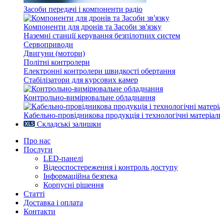
Засоби передачі і компоненти радіо
Компоненти для дронів та Засоби зв'язку
Наземні станції керування безпілотних систем
Сервоприводи
Двигуни (мотори)
Політні контролери
Електронні контролери швидкості обертання
Стабілізатори для курсових камер
Контрольно-вимірювальне обладнання
Кабельно-провідникова продукція і технологічні матеріал
Складські залишки
Про нас
Послуги
LED-панелі
Відеоспостереження і контроль доступу
Інформаційна безпека
Корпусні рішення
Статті
Доставка і оплата
Контакти