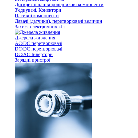
Дискретні напівпровідникові компоненти
З'єднувачі, Конектори
Пасивні компоненти
Давачі (датчики), перетворювачі величин
Захист електричних кіл
Джерела живлення
AC/DC перетворювачі
DC/DC перетворювачі
DC/AC Інвертори
Зарядні пристрої