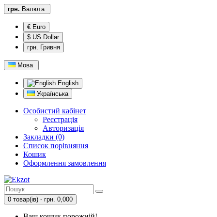
грн.
Валюта
€ Euro
$ US Dollar
грн. Гривня
Мова
English
Українська
Особистий кабінет
Реєстрація
Авторизація
Закладки (0)
Список порівняння
Кошик
Оформлення замовлення
0 товар(ів) - грн. 0,000
Ваш кошик порожній!