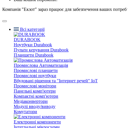
Компанія "Екзот" зараз працює для забезпечення ваших потреб 
Всі категорії
DURABOOK
Ноутбуки Durabook
Пульти керування Durabook
Планшети Durabook
Промислова Автоматизація
Промислові планшети
Промислові ноутбуки
Вбудовані рішення та "Інтернет речей" IoT
Промислові монітори
Панельні комп'ютери
Компактні комп'ютери
Медіаконвертори
Модулі вводу/виводу
Комутатори
Електронні компоненти
Інтегральні мікросхеми