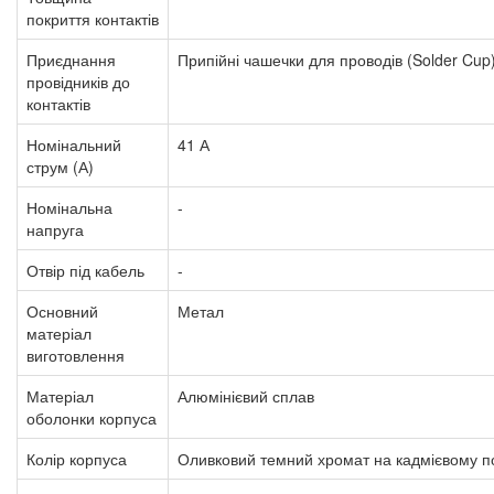
покриття контактів
Приєднання
Припійні чашечки для проводів (Solder Cup
провідників до
контактів
Номінальний
41 А
струм (А)
Номінальна
-
напруга
Отвір під кабель
-
Основний
Метал
матеріал
виготовлення
Матеріал
Алюмінієвий сплав
оболонки корпуса
Колір корпуса
Оливковий темний
хромат на кадмієвому по