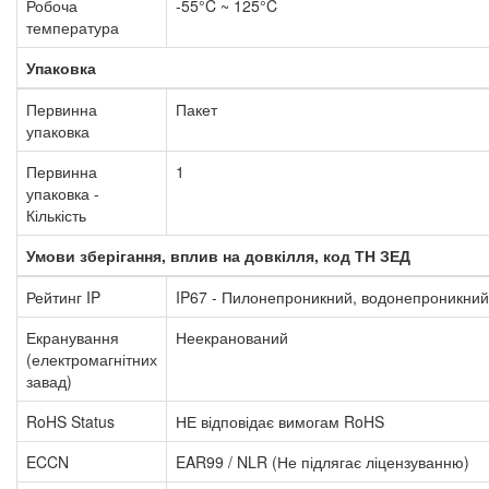
Робоча
-55°C ~ 125°C
температура
Упаковка
Первинна
Пакет
упаковка
Первинна
1
упаковка -
Кількість
Умови зберігання, вплив на довкілля, код ТН ЗЕД
Рейтинг IP
IP67 -
Пилонепроникний, водонепроникний
Екранування
Неекранований
(електромагнітних
завад)
RoHS Status
НЕ відповідає вимогам RoHS
ECCN
EAR99 / NLR (Не підлягає ліцензуванню)