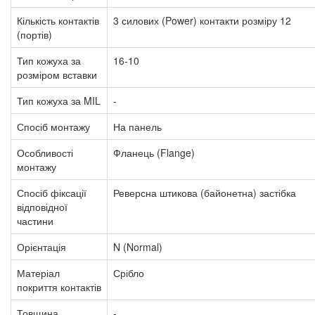
Кількість контактів
3 силових (Power) контакти розміру 12
(портів)
Тип кожуха за
16-10
розміром вставки
Тип кожуха за MIL
-
Спосіб монтажу
На панель
Особливості
Фланець (Flange)
монтажу
Спосіб фіксації
Реверсна штикова (байонетна) застібка
відповідної
частини
Орієнтація
N (Normal)
Матеріал
Срібло
покриття контактів
Товщина
-