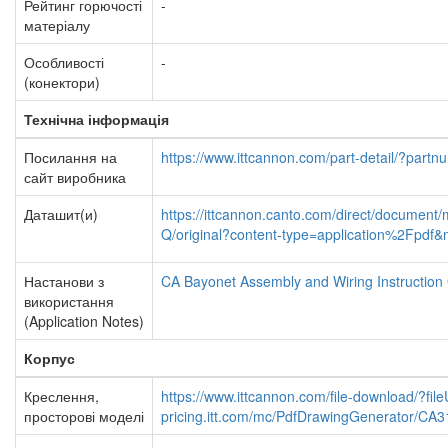
Рейтинг горючості
-
матеріалу
Особливості
-
(конектори)
Технічна інформація
Посилання на
https://www.ittcannon.com/part-detail/?par
сайт виробника
Даташит(и)
https://ittcannon.canto.com/direct/docum
Q/original?content-type=application%2Fpd
Настанови з
CA Bayonet Assembly and Wiring Instruction
використання
(Application Notes)
Корпус
Креслення,
https://www.ittcannon.com/file-download/?fil
просторові моделі
pricing.itt.com/mc/PdfDrawingGenerator/C