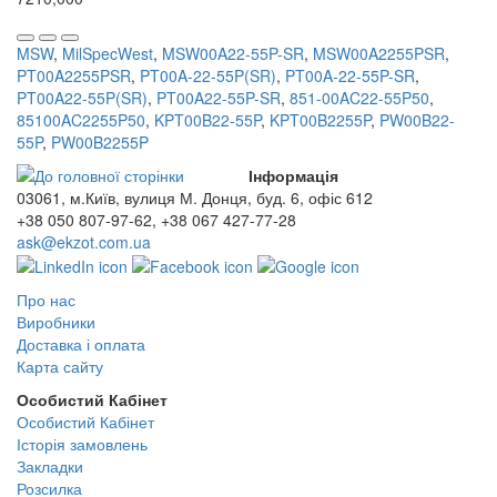
MSW
,
MilSpecWest
,
MSW00A22-55P-SR
,
MSW00A2255PSR
,
PT00A2255PSR
,
PT00A-22-55P(SR)
,
PT00A-22-55P-SR
,
PT00A22-55P(SR)
,
PT00A22-55P-SR
,
851-00AC22-55P50
,
85100AC2255P50
,
KPT00B22-55P
,
KPT00B2255P
,
PW00B22-
55P
,
PW00B2255P
Інформація
03061, м.Київ, вулиця М. Донця, буд. 6, офіс 612
+38 050 807-97-62, +38 067 427-77-28
ask@ekzot.com.ua
Про нас
Виробники
Доставка і оплата
Карта сайту
Особистий Кабінет
Особистий Кабінет
Історія замовлень
Закладки
Розсилка