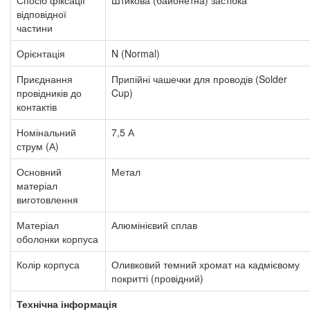
Спосіб фіксації
Штикова (байонетна) застібка
відповідної
частини
Орієнтація
N (Normal)
Приєднання
Припійні чашечки для проводів (Solder
провідників до
Cup)
контактів
Номінальний
7,5 А
струм (А)
Основний
Метал
матеріал
виготовлення
Матеріал
Алюмінієвий сплав
оболонки корпуса
Колір корпуса
Оливковий темний
хромат на кадмієвому
покритті (провідний)
Технічна інформація