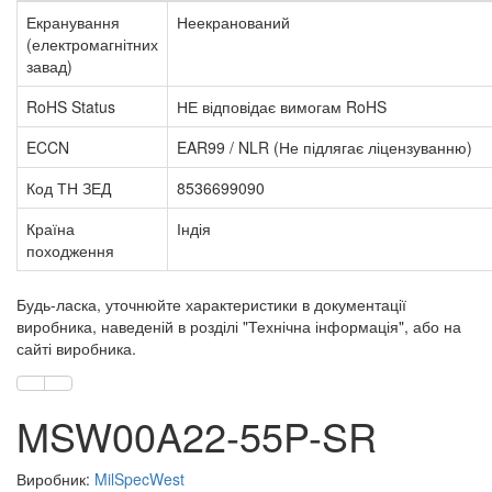
Екранування
Неекранований
(електромагнітних
завад)
RoHS Status
НЕ відповідає вимогам RoHS
ECCN
EAR99 / NLR (Не підлягає ліцензуванню)
Код ТН ЗЕД
8536699090
Країна
Індія
походження
Будь-ласка, уточнюйте характеристики в документації
виробника, наведеній в розділі "Технічна інформація", або на
сайті виробника.
MSW00A22-55P-SR
Виробник:
MilSpecWest