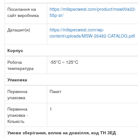
Посилання на
https://milspecwest.com/product/msw00a22-
сайт виробника
55p-sr/
Даташит(и)
https://milspecwest.com/wp-
content/uploads/MSW-26482-CATALOG.pdf
Корпус
Робоча
-55°C ~ 125°C
температура
Упаковка
Первинна
Пакет
упаковка
Первинна
1
упаковка -
Кількість
Умови зберігання, вплив на довкілля, код ТН ЗЕД