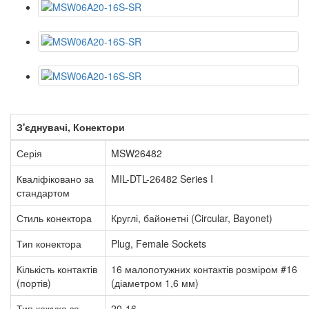
З'єднувачі, Конектори
Серія
MSW26482
Кваліфіковано за
MIL-DTL-26482 Series I
стандартом
Стиль конектора
Круглі, байонетні (Circular, Bayonet)
Тип конектора
Plug, Female Sockets
Кількість контактів
16 малопотужних контактів розміром #16
(портів)
(діаметром 1,6 мм)
Тип кожуха за
20-16