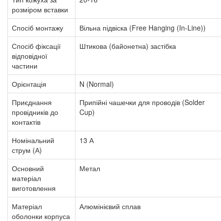
розміром вставки
Спосіб монтажу
Вільна підвіска (Free Hanging (In-Line))
Спосіб фіксації
Штикова (байонетна) застібка
відповідної
частини
Орієнтація
N (Normal)
Приєднання
Припійні чашечки для проводів (Solder
провідників до
Cup)
контактів
Номінальний
13 А
струм (А)
Основний
Метал
матеріал
виготовлення
Матеріал
Алюмінієвий сплав
оболонки корпуса