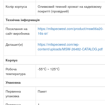
Колір корпуса
Оливковий темний
хромат на кадмієвому
покритті (провідний)
Технічна інформація
Посилання на
https://milspecwest.com/product/msw06a20-
сайт виробника
16s-sr/
Даташит(и)
https://milspecwest.com/wp-
content/uploads/MSW-26482-CATALOG.pdf
Корпус
Робоча
-55°C ~ 125°C
температура
Упаковка
Первинна
Пакет
упаковка
Первинна
1