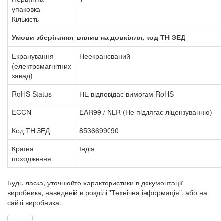
упаковка -
Кількість
Умови зберігання, вплив на довкілля, код ТН ЗЕД
Екранування
Неекранований
(електромагнітних
завад)
RoHS Status
НЕ відповідає вимогам RoHS
ECCN
EAR99 / NLR (Не підлягає ліцензуванню)
Код ТН ЗЕД
8536699090
Країна
Індія
походження
Будь-ласка, уточнюйте характеристики в документації
виробника, наведеній в розділі "Технічна інформація", або на
сайті виробника.