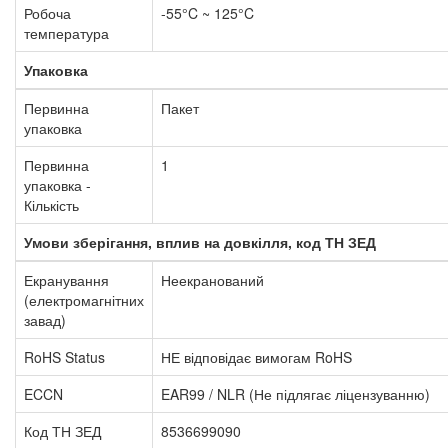
Робоча
-55°C ~ 125°C
температура
Упаковка
Первинна
Пакет
упаковка
Первинна
1
упаковка -
Кількість
Умови зберігання, вплив на довкілля, код ТН ЗЕД
Екранування
Неекранований
(електромагнітних
завад)
RoHS Status
НЕ відповідає вимогам RoHS
ECCN
EAR99 / NLR (Не підлягає ліцензуванню)
Код ТН ЗЕД
8536699090