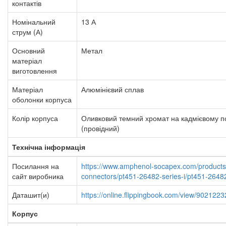
контактів
Номінальний
13 А
струм (А)
Основний
Метал
матеріал
виготовлення
Матеріал
Алюмінієвий сплав
оболонки корпуса
Колір корпуса
Оливковий темний
хромат на кадмієвому п
(провідний)
Технічна інформація
Посилання на
https://www.amphenol-socapex.com/products/
сайт виробника
connectors/pt451-26482-series-i/pt451-26482
Даташит(и)
https://online.flippingbook.com/view/902122
Корпус