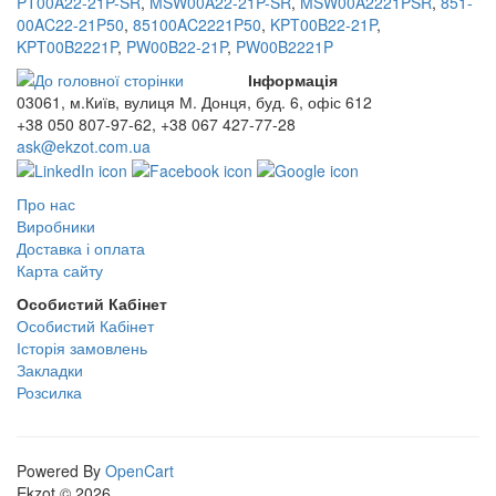
PT00A22-21P-SR
,
MSW00A22-21P-SR
,
MSW00A2221PSR
,
851-
00AC22-21P50
,
85100AC2221P50
,
KPT00B22-21P
,
KPT00B2221P
,
PW00B22-21P
,
PW00B2221P
Інформація
03061, м.Київ, вулиця М. Донця, буд. 6, офіс 612
+38 050 807-97-62, +38 067 427-77-28
ask@ekzot.com.ua
Про нас
Виробники
Доставка і оплата
Карта сайту
Особистий Кабінет
Особистий Кабінет
Історія замовлень
Закладки
Розсилка
Powered By
OpenCart
Ekzot © 2026