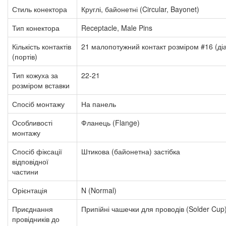
Стиль конектора
Круглі, байонетні (Circular, Bayonet)
Тип конектора
Receptacle, Male Pins
Кількість контактів
21 малопотужний контакт розміром #16 (ді
(портів)
Тип кожуха за
22-21
розміром вставки
Спосіб монтажу
На панель
Особливості
Фланець (Flange)
монтажу
Спосіб фіксації
Штикова (байонетна) застібка
відповідної
частини
Орієнтація
N (Normal)
Приєднання
Припійні чашечки для проводів (Solder Cup
провідників до