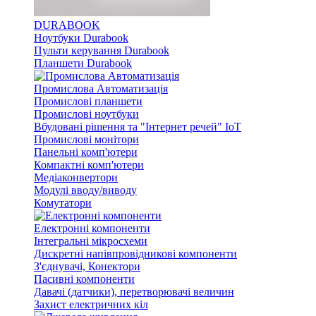
DURABOOK
Ноутбуки Durabook
Пульти керування Durabook
Планшети Durabook
Промислова Автоматизація
Промислові планшети
Промислові ноутбуки
Вбудовані рішення та "Інтернет речей" IoT
Промислові монітори
Панельні комп'ютери
Компактні комп'ютери
Медіаконвертори
Модулі вводу/виводу
Комутатори
Електронні компоненти
Інтегральні мікросхеми
Дискретні напівпровідникові компоненти
З'єднувачі, Конектори
Пасивні компоненти
Давачі (датчики), перетворювачі величин
Захист електричних кіл