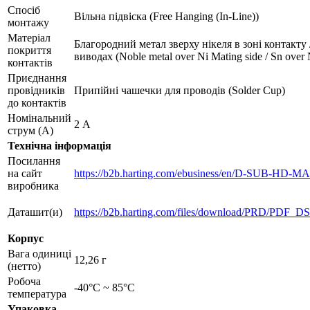
Спосіб
Вільна підвіска (Free Hanging (In-Line))
монтажу
Матеріал
Благородний метал зверху нікеля в зоні контакту 
покриття
виводах (Noble metal over Ni Mating side / Sn over 
контактів
Приєднання
провідників
Припійні чашечки для проводів (Solder Cup)
до контактів
Номінальний
2 А
струм (А)
Технічна інформація
Посилання
на сайт
https://b2b.harting.com/ebusiness/en/D-SUB-HD-
виробника
Даташит(и)
https://b2b.harting.com/files/download/PRD/PDF
Корпус
Вага одиниці
12,26 г
(нетто)
Робоча
-40°C ~ 85°C
температура
Упаковка