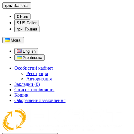
грн.
Валюта
€ Euro
$ US Dollar
грн. Гривня
Мова
English
Українська
Особистий кабінет
Реєстрація
Авторизація
Закладки (0)
Список порівняння
Кошик
Оформлення замовлення