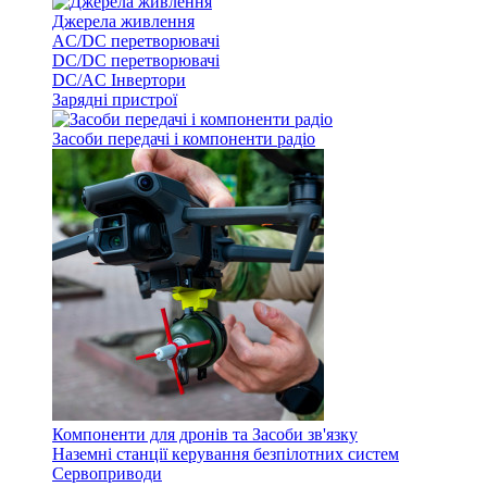
Джерела живлення
AC/DC перетворювачі
DC/DC перетворювачі
DC/AC Інвертори
Зарядні пристрої
Засоби передачі і компоненти радіо
Компоненти для дронів та Засоби зв'язку
Наземні станції керування безпілотних систем
Сервоприводи