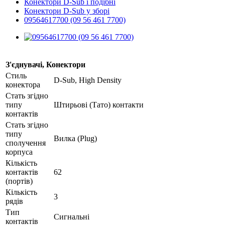
Конектори D-Sub і подібні
Конектори D-Sub у зборі
09564617700 (09 56 461 7700)
З'єднувачі, Конектори
Стиль
D-Sub, High Density
конектора
Стать згідно
типу
Штирьові (Тато) контакти
контактів
Стать згідно
типу
Вилка (Plug)
сполучення
корпуса
Кількість
контактів
62
(портів)
Кількість
3
рядів
Тип
Сигнальні
контактів