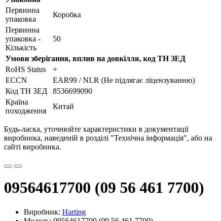
Первинна
Коробка
упаковка
Первинна
упаковка -
50
Кількість
Умови зберігання, вплив на довкілля, код ТН ЗЕД
RoHS Status
+
ECCN
EAR99 / NLR (Не підлягає ліцензуванню)
Код ТН ЗЕД
8536699090
Країна
Китай
походження
Будь-ласка, уточнюйте характеристики в документації
виробника, наведеній в розділі "Технічна інформація", або на
сайті виробника.
09564617700 (09 56 461 7700)
Виробник:
Harting
Модель: 09564617700 (09 56 461 7700)