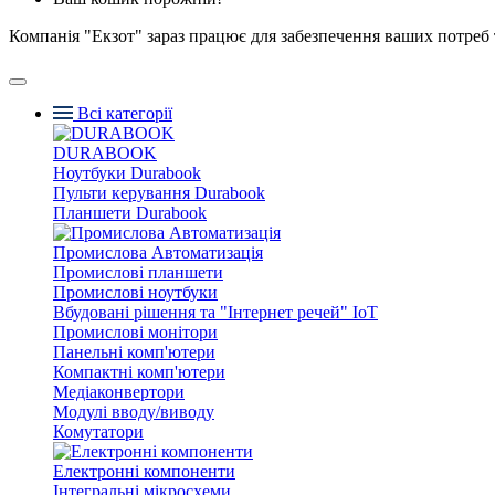
Компанія "Екзот" зараз працює для забезпечення ваших потреб 
Всі категорії
DURABOOK
Ноутбуки Durabook
Пульти керування Durabook
Планшети Durabook
Промислова Автоматизація
Промислові планшети
Промислові ноутбуки
Вбудовані рішення та "Інтернет речей" IoT
Промислові монітори
Панельні комп'ютери
Компактні комп'ютери
Медіаконвертори
Модулі вводу/виводу
Комутатори
Електронні компоненти
Інтегральні мікросхеми