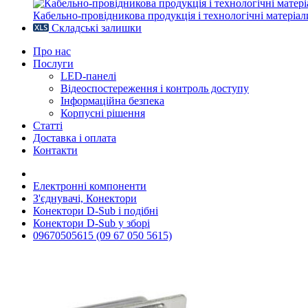
Кабельно-провідникова продукція і технологічні матеріал
Складські залишки
Про нас
Послуги
LED-панелі
Відеоспостереження і контроль доступу
Інформаційна безпека
Корпусні рішення
Статті
Доставка і оплата
Контакти
Електронні компоненти
З'єднувачі, Конектори
Конектори D-Sub і подібні
Конектори D-Sub у зборі
09670505615 (09 67 050 5615)