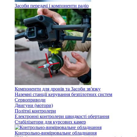
Засоби передачі і компоненти радіо
Компоненти для дронів та Засоби зв'язку
Наземні станції керування безпілотних систем
Сервоприводи
Двигуни (мотори)
Політні контролери
Електронні контролери швидкості обертання
Стабілізатори для курсових камер
Контрольно-вимірювальне обладнання