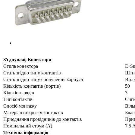
З'єднувачі, Конектори
Стиль конектора
D-S
Стать згідно типу контактів
Штир
Стать згідно типу сполучення корпуса
Вилк
Кількість контактів (портів)
50
Кількість рядів
3
Тип контактів
Сигн
Спосіб монтажу
Віль
Матеріал покриття контактів
Благ
Приєднання провідників до контактів
Прип
Номінальний струм (А)
7,5 
Технічна інформація