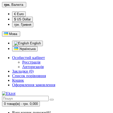
грн.
Валюта
€ Euro
$ US Dollar
грн. Гривня
Мова
English
Українська
Особистий кабінет
Реєстрація
Авторизація
Закладки (0)
Список порівняння
Кошик
Оформлення замовлення
0 товар(ів) - грн. 0,000
Ваш кошик порожній!