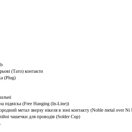
ub
ьові (Тато) контакти
а (Plug)
альні
на підвіска (Free Hanging (In-Line))
ородний метал зверху нікеля в зоні контакту (Noble metal over Ni 
ійні чашечки для проводів (Solder Cup)
А