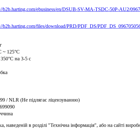
s://b2b.harting.com/ebusiness/en/DSUB-SV-MA-TSDC-50P-AU2/096
s://b2b.harting.com/files/download/PRD/PDF_DS/PDF_DS_09670505
г
C ~ 125°C
 350°C на 3-5 с
бка
9 / NLR (Не підлягає ліцензуванню)
699090
ччина
, наведеній в розділі "Технічна інформація", або на сайті вироб