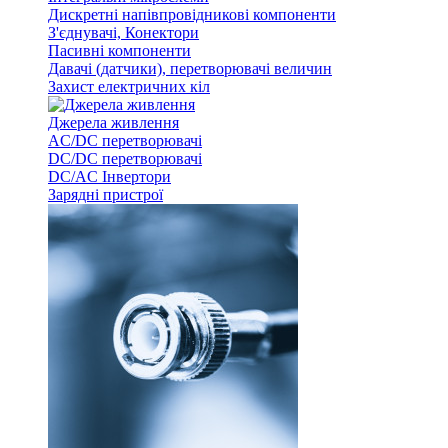
Дискретні напівпровідникові компоненти
З'єднувачі, Конектори
Пасивні компоненти
Давачі (датчики), перетворювачі величин
Захист електричних кіл
Джерела живлення
AC/DC перетворювачі
DC/DC перетворювачі
DC/AC Інвертори
Зарядні пристрої