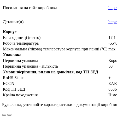
Посилання на сайт виробника
http
Даташит(и)
http
Корпус
Вага одиниці (нетто)
17,1 
Робоча температура
-55°
Максимальна (пікова) температура корпуса при пайці (°C)
max.
Упаковка
Первинна упаковка
Коро
Первинна упаковка - Кількість
50
Умови зберігання, вплив на довкілля, код ТН ЗЕД
RoHS Status
+
ECCN
EAR9
Код ТН ЗЕД
8536
Країна походження
Німе
Будь-ласка, уточнюйте характеристики в документації виробника