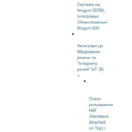
Системи на
Модулі (SOM),
Інтегровані
Обчислювальні
Модулі (64)
Аксесуари до
Вбудованих
рішень та
"Інтернету
речей" IoT (8)
+
Плати
розширення
HAT
(Hardware
Attached
on Top) і