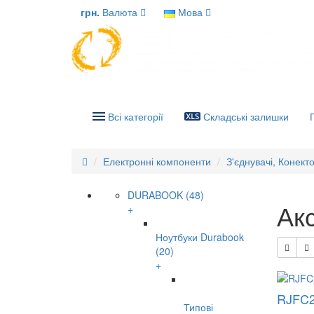
грн.
Валюта
Мова
Всі категорії
Складські залишки
Електронні компоненти
З'єднувачі, Конект
DURABOOK (48)
Акс
+
Ноутбуки Durabook
(20)
+
RJFC
Типові