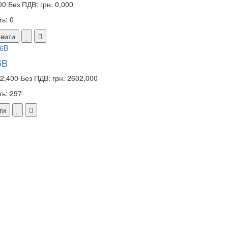
000
Без ПДВ: грн. 0,000
ь: 0
вити
6B
22,400
Без ПДВ: грн. 2602,000
ть: 297
ти