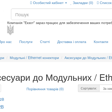
Особистий кабінет
Закладки (0)
Список
Компанія "Екзот" зараз працює для забезпечення ваших потреб
Про нас
Послуги
Статті
Доставка і оплата
Контакти
ори
Модульні / Ethernet конектори
Аксесуари до Модульних / Et
есуари до Модульних / Eth
Сортувати:
Порівняння товарів (0)
2B