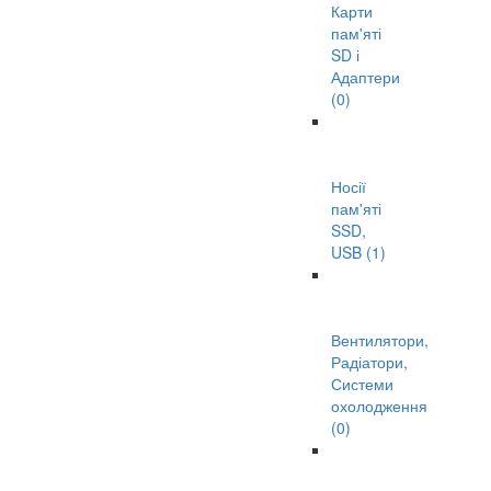
Карти
пам'яті
SD і
Адаптери
(0)
Носії
пам'яті
SSD,
USB (1)
Вентилятори,
Радіатори,
Системи
охолодження
(0)