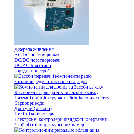
Джерела живлення
AC/DC перетворювачі
DC/DC перетворювачі
DC/AC Інвертори
Зарядні пристрої
Засоби передачі і компоненти радіо
Компоненти для дронів та Засоби зв'язку
Наземні станції керування безпілотних систем
Сервоприводи
Двигуни (мотори)
Політні контролери
Електронні контролери швидкості обертання
Стабілізатори для курсових камер