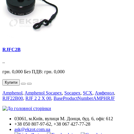
RJFC2B
..
грн. 0,000
Без ПДВ: грн. 0,000
Купити
Amphenol
,
Amphenol Socapex
,
Socapex
,
SCX
,
Амфенол
,
RJF22B00
,
RJF 2 2 X 00
,
BaseProductNumberAMPHRJF
03061, м.Київ, вулиця М. Донця, буд. 6, офіс 612
+38 050 807-97-62, +38 067 427-77-28
ask@ekzot.com.ua