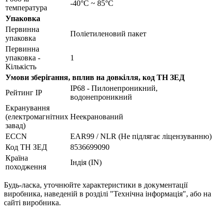
-40°C ~ 85°C
температура
Упаковка
Первинна
Поліетиленовий пакет
упаковка
Первинна
упаковка -
1
Кількість
Умови зберігання, вплив на довкілля, код ТН ЗЕД
IP68 - Пилонепроникний,
Рейтинг IP
водонепроникний
Екранування
(електромагнітних
Неекранований
завад)
ECCN
EAR99 / NLR (Не підлягає ліцензуванню)
Код ТН ЗЕД
8536699090
Країна
Індія (IN)
походження
Будь-ласка, уточнюйте характеристики в документації
виробника, наведеній в розділі "Технічна інформація", або на
сайті виробника.