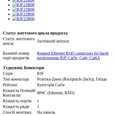
Статус життєвого цикла продукта
Статус життєвого
Активний випуск
цикла
Базовий номер
Rugged Ethernet RJ45 connectors for harsh
серії продуктів
environments RJF Cat5e, Cat6, Cat6A
З'єднувачі, Конектори
Серія
RJF
Тип конектора
Розетка-Джек (Receptacle (Jack)), Гніздо
Рейтинг
Категорія Cat5e
Кількість Позицій/
8P8C (Ethernet, RJ45)
Контактів
Кількість портів
1
Кількість рядів
1
Спосіб монтажу
На панель