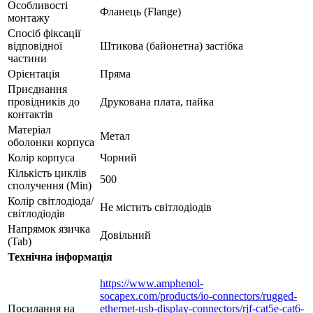
Особливості
Фланець (Flange)
монтажу
Спосіб фіксації
відповідної
Штикова (байонетна) застібка
частини
Орієнтація
Пряма
Приєднання
провідників до
Друкована плата, пайка
контактів
Матеріал
Метал
оболонки корпуса
Колір корпуса
Чорний
Кількість циклів
500
сполучення (Min)
Колір світлодіода/
Не містить світлодіодів
світлодіодів
Напрямок язичка
Довільний
(Tab)
Технічна інформація
https://www.amphenol-
socapex.com/products/io-connectors/rugged-
Посилання на
ethernet-usb-display-connectors/rjf-cat5e-cat6-