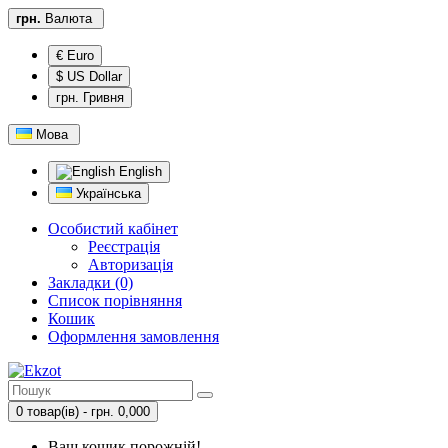
грн.
Валюта
€ Euro
$ US Dollar
грн. Гривня
Мова
English
Українська
Особистий кабінет
Реєстрація
Авторизація
Закладки (0)
Список порівняння
Кошик
Оформлення замовлення
0 товар(ів) - грн. 0,000
Ваш кошик порожній!