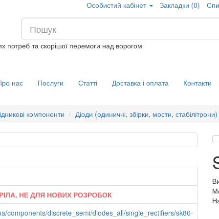
Особистий кабінет
Закладки (0)
Спи
их потреб та скорішої перемоги над ворогом
Про нас
Послуги
Статті
Доставка і оплата
Контакти
ідникові компоненти
Діоди (одиничні, збірки, мости, стабілітрони)
В
М
РІЛА, НЕ ДЛЯ НОВИХ РОЗРОБОК
На
ua/components/discrete_semi/diodes_all/single_rectifiers/sk86-