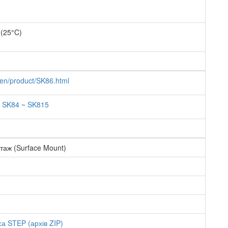
 (25°C)
/en/product/SK86.html
ю SK84 ~ SK815
аж (Surface Mount)
а STEP (архів ZIP)