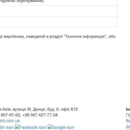
підлягає ліцензуванню)
ї виробника, наведеній в розділі "Технічна інформація", або
.Київ, вулиця М. Донця, буд. 6, офіс 612
І
 807-97-62, +38 067 427-77-28
П
ot.com.ua
В
До