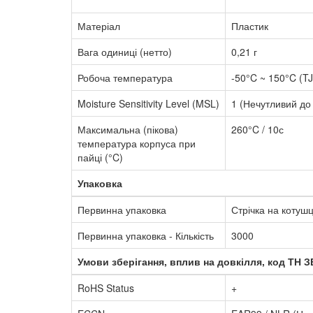
Матеріал
Пластик
Вага одиниці (нетто)
0,21 г
Робоча температура
-50°C ~ 150°C (TJ
Moisture Sensitivity Level (MSL)
1 (Нечутливий до
Максимальна (пікова)
260°C / 10с
температура корпуса при
пайці (°C)
Упаковка
Первинна упаковка
Стрічка на котушц
Первинна упаковка - Кількість
3000
Умови зберігання, вплив на довкілля, код ТН 
RoHS Status
+