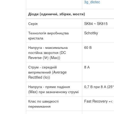
3g_diotec
Діоди (одиничні, збірки, мости)
Серія
SK84 ~ SK815
Технологія виробництва
Schottky
кристала
Напруга - максимальна
60 В
постійна зворотня (DC
Reverse (Vr) (Max))
Струм - середній
8 А
випрямлений (Average
Rectified (Io))
Напруга - пряме падіння
0,7 В при 8 А (25
(Max) при зазначеному струмі
Клас по швидкості
Fast Recovery =< 
перемикання