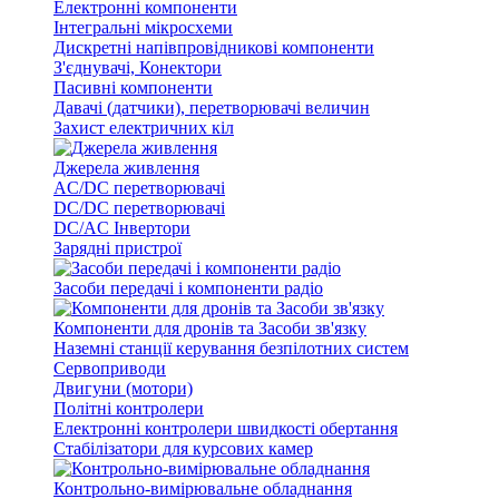
Електронні компоненти
Інтегральні мікросхеми
Дискретні напівпровідникові компоненти
З'єднувачі, Конектори
Пасивні компоненти
Давачі (датчики), перетворювачі величин
Захист електричних кіл
Джерела живлення
AC/DC перетворювачі
DC/DC перетворювачі
DC/AC Інвертори
Зарядні пристрої
Засоби передачі і компоненти радіо
Компоненти для дронів та Засоби зв'язку
Наземні станції керування безпілотних систем
Сервоприводи
Двигуни (мотори)
Політні контролери
Електронні контролери швидкості обертання
Стабілізатори для курсових камер
Контрольно-вимірювальне обладнання