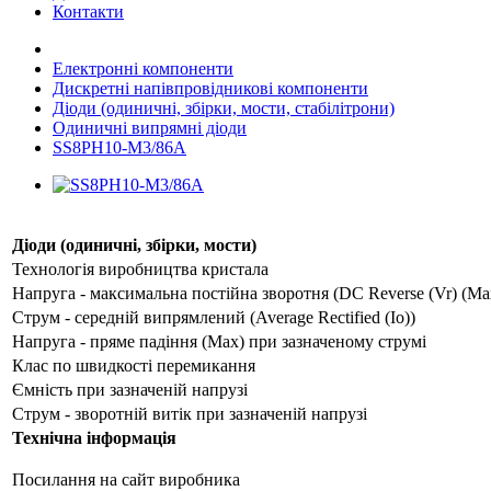
Контакти
Електронні компоненти
Дискретні напівпровідникові компоненти
Діоди (одиничні, збірки, мости, стабілітрони)
Одиничні випрямні діоди
SS8PH10-M3/86A
Діоди (одиничні, збірки, мости)
Технологія виробництва кристала
Напруга - максимальна постійна зворотня (DC Reverse (Vr) (Ma
Струм - середній випрямлений (Average Rectified (Io))
Напруга - пряме падіння (Max) при зазначеному струмі
Клас по швидкості перемикання
Ємність при зазначеній напрузі
Струм - зворотній витік при зазначеній напрузі
Технічна інформація
Посилання на сайт виробника