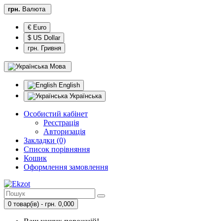
грн.
Валюта
€ Euro
$ US Dollar
грн. Гривня
Мова
English
Українська
Особистий кабінет
Реєстрація
Авторизація
Закладки (0)
Список порівняння
Кошик
Оформлення замовлення
0 товар(ів) - грн. 0,000