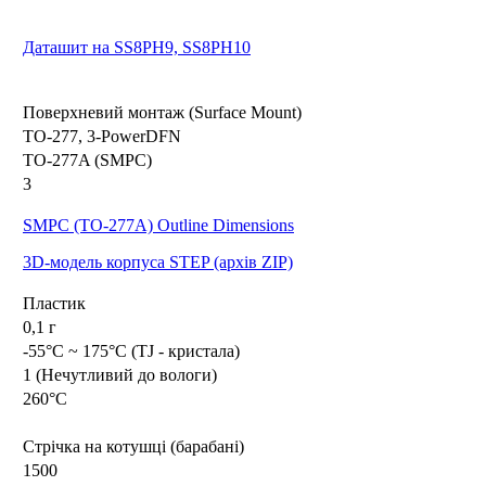
Даташит на SS8PH9, SS8PH10
Поверхневий монтаж (Surface Mount)
TO-277, 3-PowerDFN
TO-277A (SMPC)
3
SMPC (TO-277A) Outline Dimensions
3D-модель корпуса STEP (архів ZIP)
Пластик
0,1 г
-55°C ~ 175°C (TJ - кристала)
1 (Нечутливий до вологи)
260°C
Стрічка на котушці (барабані)
1500