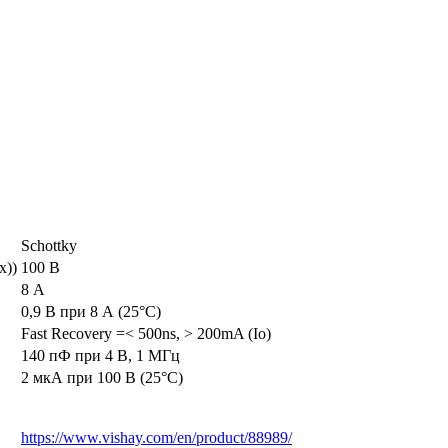
Schottky
x))
100 В
8 А
0,9 В при 8 А (25°C)
Fast Recovery =< 500ns, > 200mA (Io)
140 пФ при 4 В, 1 МГц
2 мкА при 100 В (25°C)
https://www.vishay.com/en/product/88989/