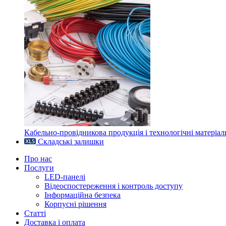
Кабельно-провідникова продукція і технологічні матеріал
Складські залишки
Про нас
Послуги
LED-панелі
Відеоспостереження і контроль доступу
Інформаційна безпека
Корпусні рішення
Статті
Доставка і оплата