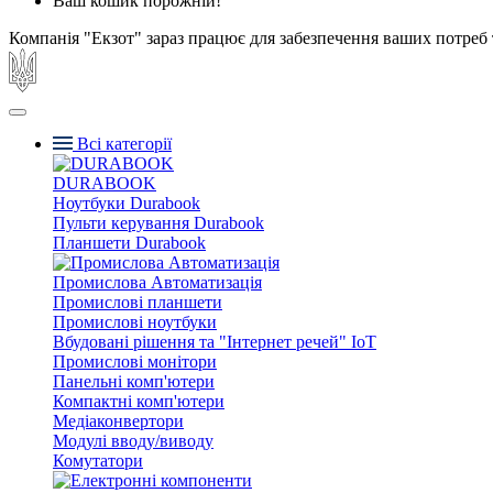
Ваш кошик порожній!
Компанія "Екзот" зараз працює для забезпечення ваших потреб 
Всі категорії
DURABOOK
Ноутбуки Durabook
Пульти керування Durabook
Планшети Durabook
Промислова Автоматизація
Промислові планшети
Промислові ноутбуки
Вбудовані рішення та "Інтернет речей" IoT
Промислові монітори
Панельні комп'ютери
Компактні комп'ютери
Медіаконвертори
Модулі вводу/виводу
Комутатори