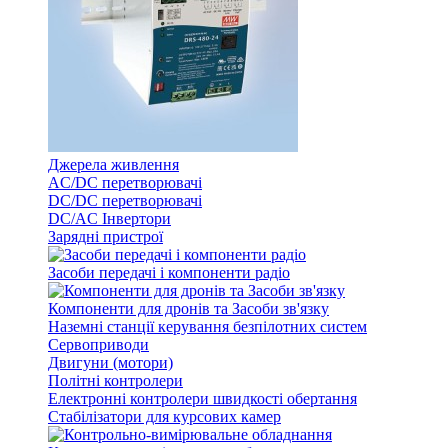
Джерела живлення
AC/DC перетворювачі
DC/DC перетворювачі
DC/AC Інвертори
Зарядні пристрої
Засоби передачі і компоненти радіо
Компоненти для дронів та Засоби зв'язку
Наземні станції керування безпілотних систем
Сервоприводи
Двигуни (мотори)
Політні контролери
Електронні контролери швидкості обертання
Стабілізатори для курсових камер