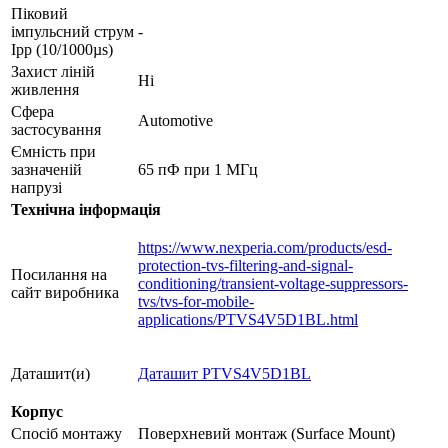
Піковий
імпульсний струм
-
Ipp (10/1000µs)
Захист ліній
Ні
живлення
Сфера
Automotive
застосування
Ємність при
зазначеній
65 пФ при 1 МГц
напрузі
Технічна інформація
https://www.nexperia.com/products/esd-
protection-tvs-filtering-and-signal-
Посилання на
conditioning/transient-voltage-suppressors-
сайт виробника
tvs/tvs-for-mobile-
applications/PTVS4V5D1BL.html
Даташит(и)
Даташит PTVS4V5D1BL
Корпус
Спосіб монтажу
Поверхневий монтаж (Surface Mount)