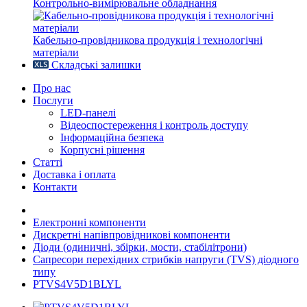
Контрольно-вимірювальне обладнання
Кабельно-провідникова продукція і технологічні
матеріали
Складські залишки
Про нас
Послуги
LED-панелі
Відеоспостереження і контроль доступу
Інформаційна безпека
Корпусні рішення
Статті
Доставка і оплата
Контакти
Електронні компоненти
Дискретні напівпровідникові компоненти
Діоди (одиничні, збірки, мости, стабілітрони)
Сапресори перехідних стрибків напруги (TVS) діодного
типу
PTVS4V5D1BLYL