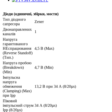
Діоди (одиничні, збірки, мости)
Тип діодного
Zener
сапресора
Двонаправлених
1
каналів
Напруга
гарантованого
НЕспрацювання
4,5 В (Max)
(Reverse Standoff)
(Тип.)
Напруга пробою
(Breakdown)
4,7 В (Min)
(Min)
Імпульсна
напруга
обмеження
13,2 В при 34 А (8/20µs)
(Clamping) (Max)
при Ipp
Піковий
імпульсний струм
34 А (8/20µs)
Ipp (8/20µs)