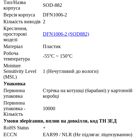
Тип/Назва
SOD-882
корпуса
Версія корпуса
DFN1006-2
Кількість виводів
2
Креслення,
просторові
DFN1006-2 (SOD882)
моделі
Матеріал
Пластик
Робоча
-55°C ~ 150°C
температура
Moisture
Sensitivity Level
1 (Нечутливий до вологи)
(MSL)
Упаковка
Первинна
Стрічка на котушці (барабані) у картонній
упаковка
коробці
Первинна
упаковка -
10000
Кількість
Умови зберігання, вплив на довкілля, код ТН ЗЕД
RoHS Status
+
ECCN
EAR99 / NLR (Не підлягає ліцензуванню)