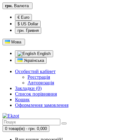
грн.
Валюта
€ Euro
$ US Dollar
грн. Гривня
Мова
English
Українська
Особистий кабінет
Реєстрація
Авторизація
Закладки (0)
Список порівняння
Кошик
Оформлення замовлення
0 товар(ів) - грн. 0,000
Ваш кошик порожній!