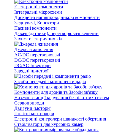
Електронні компоненти
Інтегральні мікросхеми
Дискретні напівпровідникові компоненти
З'єднувачі, Конектори
Пасивні компоненти
Давачі (датчики), перетворювачі величин
Захист електричних кіл
Джерела живлення
AC/DC перетворювачі
DC/DC перетворювачі
DC/AC Інвертори
Зарядні пристрої
Засоби передачі і компоненти радіо
Компоненти для дронів та Засоби зв'язку
Наземні станції керування безпілотних систем
Сервоприводи
Двигуни (мотори)
Політні контролери
Електронні контролери швидкості обертання
Стабілізатори для курсових камер