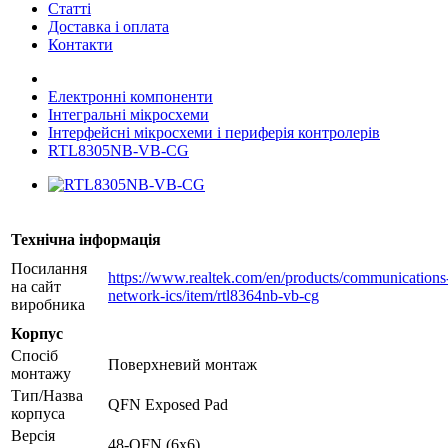
Статті
Доставка і оплата
Контакти
Електронні компоненти
Інтегральні мікросхеми
Інтерфейсні мікросхеми і периферія контролерів
RTL8305NB-VB-CG
Технічна інформація
Посилання
https://www.realtek.com/en/products/communications
на сайт
network-ics/item/rtl8364nb-vb-cg
виробника
Корпус
Спосіб
Поверхневий монтаж
монтажу
Тип/Назва
QFN Exposed Pad
корпуса
Версія
48-QFN (6x6)