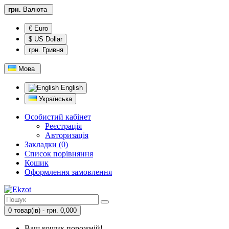
грн.
Валюта
€ Euro
$ US Dollar
грн. Гривня
Мова
English
Українська
Особистий кабінет
Реєстрація
Авторизація
Закладки (0)
Список порівняння
Кошик
Оформлення замовлення
0 товар(ів) - грн. 0,000
Ваш кошик порожній!