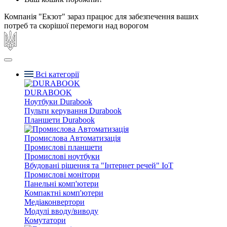
Компанія "Екзот" зараз працює для забезпечення ваших
потреб та скорішої перемоги над ворогом
Всі категорії
DURABOOK
Ноутбуки Durabook
Пульти керування Durabook
Планшети Durabook
Промислова Автоматизація
Промислові планшети
Промислові ноутбуки
Вбудовані рішення та "Інтернет речей" IoT
Промислові монітори
Панельні комп'ютери
Компактні комп'ютери
Медіаконвертори
Модулі вводу/виводу
Комутатори