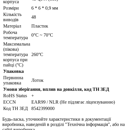
корпуса
Розміри
6 * 6 * 0,9 мм
Кількість
48
виводів
Матеріал
Пластик
Робоча
0°C ~ 70°C
температура
Максимальна
(пікова)
температура
260°C
корпуса при
пайці (°C)
Упаковка
Первинна
Лоток
упаковка
Умови зберігання, вплив на довкілля, код ТН ЗЕД
RoHS Status
+
ECCN
EAR99 / NLR (Не підлягає ліцензуванню)
Код ТН ЗЕД
8542399000
Будь-ласка, уточнюйте характеристики в документації
виробника, наведеній в розділі "Технічна інформація", або на
сайті виробника.