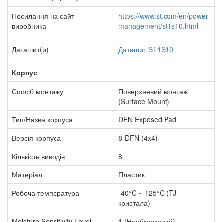
Посилання на сайт
https://www.st.com/en/power-
виробника
management/st1s10.html
Даташит(и)
Даташит ST1S10
Корпус
Спосіб монтажу
Поверхневий монтаж
(Surface Mount)
Тип/Назва корпуса
DFN Exposed Pad
Версія корпуса
8-DFN (4x4)
Кількість виводів
8
Матеріал
Пластик
Робоча температура
-40°C ~ 125°C (TJ -
кристала)
Moisture Sensitivity Level
1 (Необмежений)