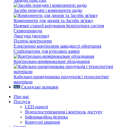
Зарядні пристрої
Засоби передачі і компоненти радіо
Компоненти для дронів та Засоби зв'язку
Наземні станції керування безпілотних систем
Сервоприводи
Двигуни (мотори)
Політні контролери
Електронні контролери швидкості обертання
Стабілізатори для курсових камер
Контрольно-вимірювальне обладнання
Кабельно-провідникова продукція і технологічні
матеріали
Складські залишки
Про нас
Послуги
LED-панелі
Відеоспостереження і контроль доступу
Інформаційна безпека
Корпусні рішення