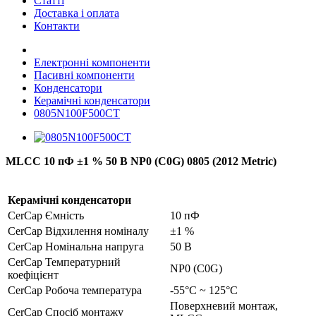
Статті
Доставка і оплата
Контакти
Електронні компоненти
Пасивні компоненти
Конденсатори
Керамічні конденсатори
0805N100F500CT
MLCC 10 пФ ±1 % 50 В NP0 (C0G) 0805 (2012 Metric)
Керамічні конденсатори
CerCap Ємність
10 пФ
CerCap Відхилення номіналу
±1 %
CerCap Номінальна напруга
50 В
CerCap Температурний
NP0 (C0G)
коефіцієнт
CerCap Робоча температура
-55°C ~ 125°C
Поверхневий монтаж,
CerCap Спосіб монтажу