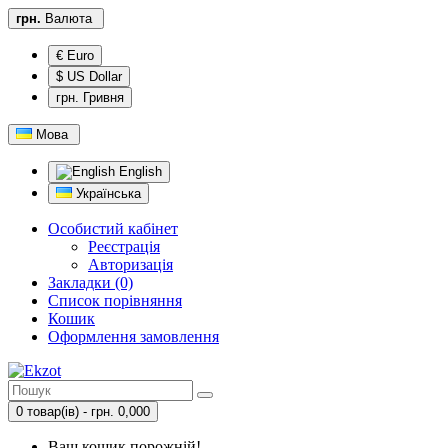
грн.
Валюта
€ Euro
$ US Dollar
грн. Гривня
Мова
English
Українська
Особистий кабінет
Реєстрація
Авторизація
Закладки (0)
Список порівняння
Кошик
Оформлення замовлення
0 товар(ів) - грн. 0,000
Ваш кошик порожній!