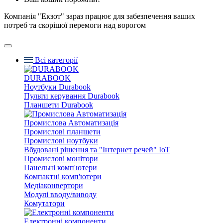
Компанія "Екзот" зараз працює для забезпечення ваших
потреб та скорішої перемоги над ворогом
Всі категорії
DURABOOK
Ноутбуки Durabook
Пульти керування Durabook
Планшети Durabook
Промислова Автоматизація
Промислові планшети
Промислові ноутбуки
Вбудовані рішення та "Інтернет речей" IoT
Промислові монітори
Панельні комп'ютери
Компактні комп'ютери
Медіаконвертори
Модулі вводу/виводу
Комутатори
Електронні компоненти