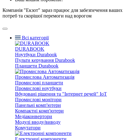
Компанія "Екзот" зараз працює для забезпечення ваших
потреб та скорішої перемоги над ворогом
Всі категорії
DURABOOK
Ноутбуки Durabook
Пульти керування Durabook
Планшети Durabook
Промислова Автоматизація
Промислові планшети
Промислові ноутбуки
Вбудовані рішення та "Інтернет речей" IoT
Промислові монітори
Панельні комп'ютери
Компактні комп'ютери
Медіаконвертори
Модулі вводу/виводу
Комутатори
Електронні компоненти