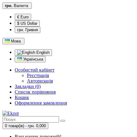
грн.
Валюта
€ Euro
$ US Dollar
грн. Гривня
Мова
English
Українська
Особистий кабінет
Реєстрація
Авторизація
Закладки (0)
Список порівняння
Кошик
Оформлення замовлення
0 товар(ів) - грн. 0,000
Ваш кошик порожній!