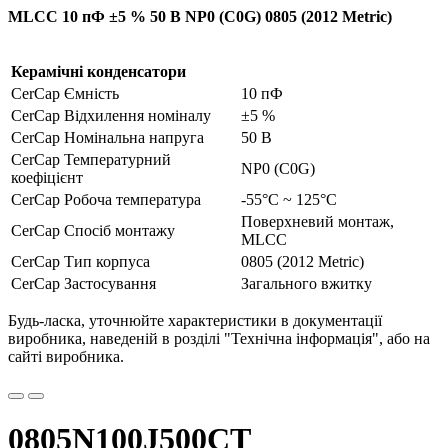
MLCC 10 пФ ±5 % 50 В NP0 (C0G) 0805 (2012 Metric)
Керамічні конденсатори
CerCap Ємність
10 пФ
CerCap Відхилення номіналу
±5 %
CerCap Номінальна напруга
50 В
CerCap Температурний
NP0 (C0G)
коефіцієнт
CerCap Робоча температура
-55°C ~ 125°C
Поверхневий монтаж,
CerCap Спосіб монтажу
MLCC
CerCap Тип корпуса
0805 (2012 Metric)
CerCap Застосування
Загального вжитку
Будь-ласка, уточнюйте характеристики в документації
виробника, наведеній в розділі "Технічна інформація", або на
сайті виробника.
0805N100J500CT