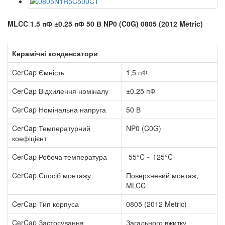
MLCC 1.5 пФ ±0.25 пФ 50 В NP0 (C0G) 0805 (2012 Metric)
Керамічні конденсатори
CerCap Ємність
1,5 пФ
CerCap Відхилення номіналу
±0.25 пФ
CerCap Номінальна напруга
50 В
CerCap Температурний
NP0 (C0G)
коефіцієнт
CerCap Робоча температура
-55°C ~ 125°C
CerCap Спосіб монтажу
Поверхневий монтаж,
MLCC
CerCap Тип корпуса
0805 (2012 Metric)
CerCap Застосування
Загального вжитку