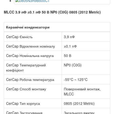
MLCC 3.9 пФ ±0.1 пФ 50 В NP0 (C0G) 0805 (2012 Metric)
Керамічні конденсатори
CerCap Ємність
3,9 пФ
CerCap Відхилення номіналу
±0.1 пФ
CerCap Номінальна напруга
50 В
CerCap Температурний
NP0 (C0G)
коефіцієнт
CerCap Робоча температура
-55°C ~ 125°C
CerCap Спосіб монтажу
Поверхневий монтаж,
MLCC
CerCap Тип корпуса
0805 (2012 Metric)
CerCap Застосування
Загального вжитку