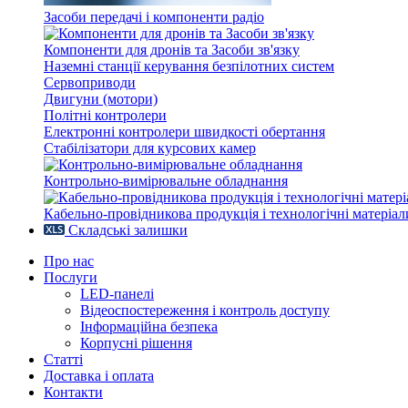
Засоби передачі і компоненти радіо
Компоненти для дронів та Засоби зв'язку
Наземні станції керування безпілотних систем
Сервоприводи
Двигуни (мотори)
Політні контролери
Електронні контролери швидкості обертання
Стабілізатори для курсових камер
Контрольно-вимірювальне обладнання
Кабельно-провідникова продукція і технологічні матеріал
Складські залишки
Про нас
Послуги
LED-панелі
Відеоспостереження і контроль доступу
Інформаційна безпека
Корпусні рішення
Статті
Доставка і оплата
Контакти