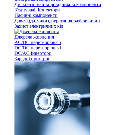
Дискретні напівпровідникові компоненти
З'єднувачі, Конектори
Пасивні компоненти
Давачі (датчики), перетворювачі величин
Захист електричних кіл
Джерела живлення
AC/DC перетворювачі
DC/DC перетворювачі
DC/AC Інвертори
Зарядні пристрої