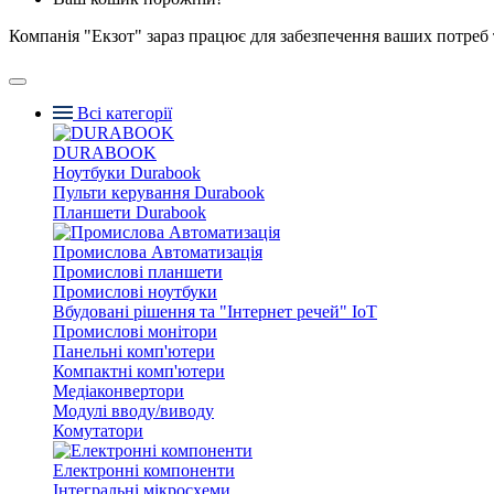
Компанія "Екзот" зараз працює для забезпечення ваших потреб 
Всі категорії
DURABOOK
Ноутбуки Durabook
Пульти керування Durabook
Планшети Durabook
Промислова Автоматизація
Промислові планшети
Промислові ноутбуки
Вбудовані рішення та "Інтернет речей" IoT
Промислові монітори
Панельні комп'ютери
Компактні комп'ютери
Медіаконвертори
Модулі вводу/виводу
Комутатори
Електронні компоненти
Інтегральні мікросхеми