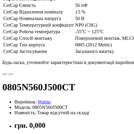
CerCap Ємність
56 пФ
CerCap Відхилення номіналу
±5 %
CerCap Номінальна напруга
50 В
CerCap Температурний коефіцієнт
NP0 (C0G)
CerCap Робоча температура
-55°C ~ 125°C
CerCap Спосіб монтажу
Поверхневий монтаж, MLC
CerCap Тип корпуса
0805 (2012 Metric)
CerCap Застосування
Загального вжитку
Будь-ласка, уточнюйте характеристики в документації виробника
0805N560J500CT
Виробник:
Walsin
Модель: 0805N560J500CT
Наявність: Товар відсутній на складі
грн. 0,000