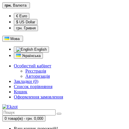
грн.
Валюта
€ Euro
$ US Dollar
грн. Гривня
Мова
English
Українська
Особистий кабінет
Реєстрація
Авторизація
Закладки (0)
Список порівняння
Кошик
Оформлення замовлення
0 товар(ів) - грн. 0,000
Ваш кошик порожній!