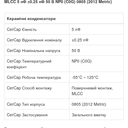
MLCC 5 пФ ±0.25 пФ 50 В NP0 (C0G) 0805 (2012 Metric)
Керамічні конденсатори
CerCap Ємність
5 пФ
CerCap Відхилення номіналу
±0.25 пФ
CerCap Номінальна напруга
50 В
CerCap Температурний
NP0 (C0G)
коефіцієнт
CerCap Робоча температура
-55°C ~ 125°C
CerCap Спосіб монтажу
Поверхневий монтаж,
MLCC
CerCap Тип корпуса
0805 (2012 Metric)
CerCap Застосування
Загального вжитку