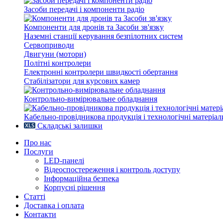
Засоби передачі і компоненти радіо
Компоненти для дронів та Засоби зв'язку
Наземні станції керування безпілотних систем
Сервоприводи
Двигуни (мотори)
Політні контролери
Електронні контролери швидкості обертання
Стабілізатори для курсових камер
Контрольно-вимірювальне обладнання
Кабельно-провідникова продукція і технологічні матеріал
Складські залишки
Про нас
Послуги
LED-панелі
Відеоспостереження і контроль доступу
Інформаційна безпека
Корпусні рішення
Статті
Доставка і оплата
Контакти