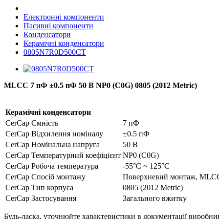
Електронні компоненти
Пасивні компоненти
Конденсатори
Керамічні конденсатори
0805N7R0D500CT
MLCC 7 пФ ±0.5 пФ 50 В NP0 (C0G) 0805 (2012 Metric)
Керамічні конденсатори
CerCap Ємність
7 пФ
CerCap Відхилення номіналу
±0.5 пФ
CerCap Номінальна напруга
50 В
CerCap Температурний коефіцієнт
NP0 (C0G)
CerCap Робоча температура
-55°C ~ 125°C
CerCap Спосіб монтажу
Поверхневий монтаж, MLC
CerCap Тип корпуса
0805 (2012 Metric)
CerCap Застосування
Загального вжитку
Будь-ласка, уточнюйте характеристики в документації виробника