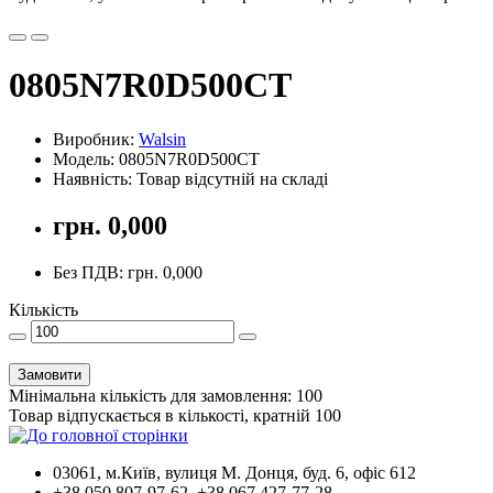
0805N7R0D500CT
Виробник:
Walsin
Модель: 0805N7R0D500CT
Наявність: Товар відсутній на складі
грн. 0,000
Без ПДВ: грн. 0,000
Кількість
Замовити
Мінімальна кількість для замовлення: 100
Товар відпускається в кількості, кратній 100
03061, м.Київ, вулиця М. Донця, буд. 6, офіс 612
+38 050 807-97-62, +38 067 427-77-28