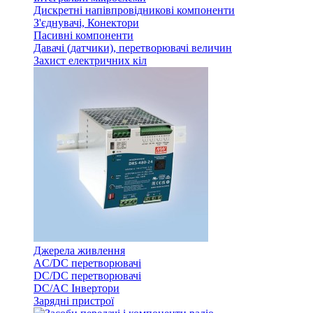
Дискретні напівпровідникові компоненти
З'єднувачі, Конектори
Пасивні компоненти
Давачі (датчики), перетворювачі величин
Захист електричних кіл
Джерела живлення
AC/DC перетворювачі
DC/DC перетворювачі
DC/AC Інвертори
Зарядні пристрої