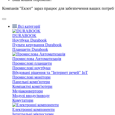
Компанія "Екзот" зараз працює для забезпечення ваших потреб 
Всі категорії
DURABOOK
Ноутбуки Durabook
Пульти керування Durabook
Планшети Durabook
Промислова Автоматизація
Промислові планшети
Промислові ноутбуки
Вбудовані рішення та "Інтернет речей" IoT
Промислові монітори
Панельні комп'ютери
Компактні комп'ютери
Медіаконвертори
Модулі вводу/виводу
Комутатори
Електронні компоненти
Інтегральні мікросхеми