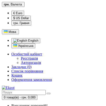
грн.
Валюта
€ Euro
$ US Dollar
грн. Гривня
Мова
English
Українська
Особистий кабінет
Реєстрація
Авторизація
Закладки (0)
Список порівняння
Кошик
Оформлення замовлення
0 товар(ів) - грн. 0,000
Ваш кошик порожній!