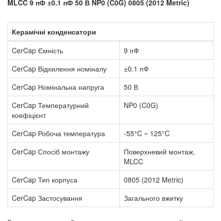
MLCC 9 пФ ±0.1 пФ 50 В NP0 (C0G) 0805 (2012 Metric)
Керамічні конденсатори
CerCap Ємність
9 пФ
CerCap Відхилення номіналу
±0.1 пФ
CerCap Номінальна напруга
50 В
CerCap Температурний
NP0 (C0G)
коефіцієнт
CerCap Робоча температура
-55°C ~ 125°C
CerCap Спосіб монтажу
Поверхневий монтаж,
MLCC
CerCap Тип корпуса
0805 (2012 Metric)
CerCap Застосування
Загального вжитку