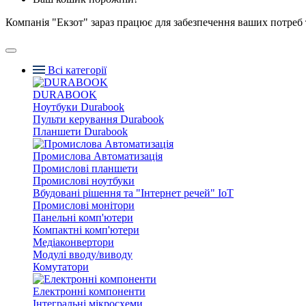
Компанія "Екзот" зараз працює для забезпечення ваших потреб 
Всі категорії
DURABOOK
Ноутбуки Durabook
Пульти керування Durabook
Планшети Durabook
Промислова Автоматизація
Промислові планшети
Промислові ноутбуки
Вбудовані рішення та "Інтернет речей" IoT
Промислові монітори
Панельні комп'ютери
Компактні комп'ютери
Медіаконвертори
Модулі вводу/виводу
Комутатори
Електронні компоненти
Інтегральні мікросхеми