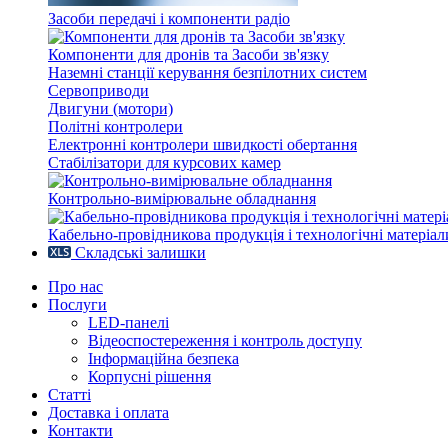
Засоби передачі і компоненти радіо
Компоненти для дронів та Засоби зв'язку
Наземні станції керування безпілотних систем
Сервоприводи
Двигуни (мотори)
Політні контролери
Електронні контролери швидкості обертання
Стабілізатори для курсових камер
Контрольно-вимірювальне обладнання
Кабельно-провідникова продукція і технологічні матеріал
Складські залишки
Про нас
Послуги
LED-панелі
Відеоспостереження і контроль доступу
Інформаційна безпека
Корпусні рішення
Статті
Доставка і оплата
Контакти