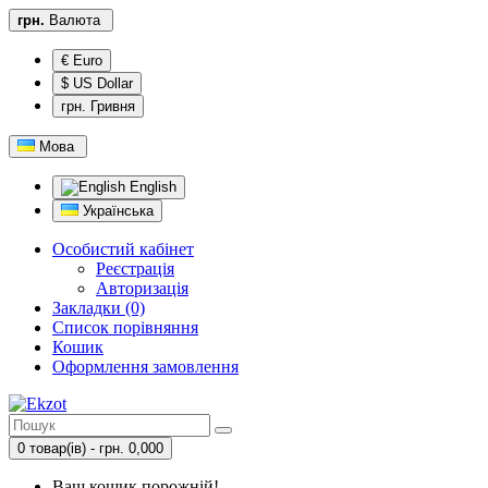
грн.
Валюта
€ Euro
$ US Dollar
грн. Гривня
Мова
English
Українська
Особистий кабінет
Реєстрація
Авторизація
Закладки (0)
Список порівняння
Кошик
Оформлення замовлення
0 товар(ів) - грн. 0,000
Ваш кошик порожній!