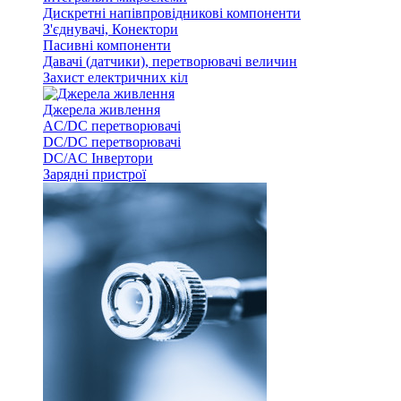
Дискретні напівпровідникові компоненти
З'єднувачі, Конектори
Пасивні компоненти
Давачі (датчики), перетворювачі величин
Захист електричних кіл
Джерела живлення
AC/DC перетворювачі
DC/DC перетворювачі
DC/AC Інвертори
Зарядні пристрої