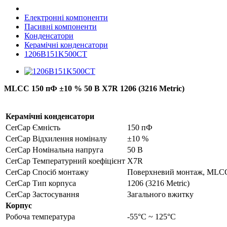
Електронні компоненти
Пасивні компоненти
Конденсатори
Керамічні конденсатори
1206B151K500CT
MLCC 150 пФ ±10 % 50 В X7R 1206 (3216 Metric)
Керамічні конденсатори
CerCap Ємність
150 пФ
CerCap Відхилення номіналу
±10 %
CerCap Номінальна напруга
50 В
CerCap Температурний коефіцієнт
X7R
CerCap Спосіб монтажу
Поверхневий монтаж, MLC
CerCap Тип корпуса
1206 (3216 Metric)
CerCap Застосування
Загального вжитку
Корпус
Робоча температура
-55°C ~ 125°C