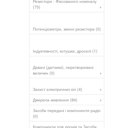
Резистори - Фіксованого номіналу
(75)
+
Потенціометри, змінні резистори (0)
+
Індуктивності, котушки, дроселі (1)
Давачі (датчики), перетворювачі
величин (0)
+
Захист електричних кіл (4)
+
Джерела живлення (84)
+
Засоби передачі і компоненти радіо
(0)
Компоненти для дронів та Засоби