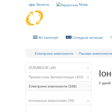
грн.
Валюта
Мова
Всі категорії
Складські залишки
Електронні компоненти
Пасивні компоненти
DURABOOK (48)
+
Іо
Промислова Автоматизація (323)
+
У даній 
Електронні компоненти (336)
-
Інтегральні мікросхеми (34)
+