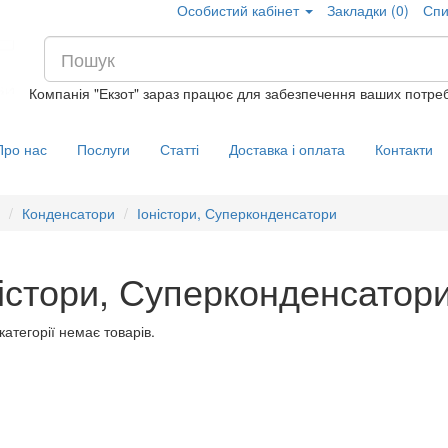
Особистий кабінет
Закладки (0)
Спи
Компанія "Екзот" зараз працює для забезпечення ваших потреб
Про нас
Послуги
Статті
Доставка і оплата
Контакти
Конденсатори
Іоністори, Суперконденсатори
ністори, Суперконденсатор
категорії немає товарів.