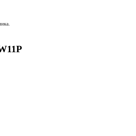
ника.
e/W11P