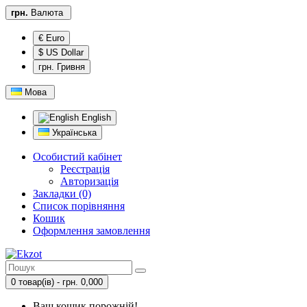
грн.
Валюта
€ Euro
$ US Dollar
грн. Гривня
Мова
English
Українська
Особистий кабінет
Реєстрація
Авторизація
Закладки (0)
Список порівняння
Кошик
Оформлення замовлення
0 товар(ів) - грн. 0,000
Ваш кошик порожній!