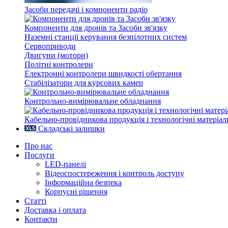
Засоби передачі і компоненти радіо
Компоненти для дронів та Засоби зв'язку
Наземні станції керування безпілотних систем
Сервоприводи
Двигуни (мотори)
Політні контролери
Електронні контролери швидкості обертання
Стабілізатори для курсових камер
Контрольно-вимірювальне обладнання
Кабельно-провідникова продукція і технологічні матеріал
Складські залишки
Про нас
Послуги
LED-панелі
Відеоспостереження і контроль доступу
Інформаційна безпека
Корпусні рішення
Статті
Доставка і оплата
Контакти