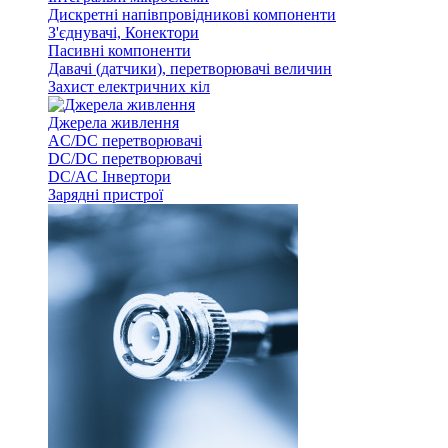
Дискретні напівпровідникові компоненти
З'єднувачі, Конектори
Пасивні компоненти
Давачі (датчики), перетворювачі величин
Захист електричних кіл
Джерела живлення
AC/DC перетворювачі
DC/DC перетворювачі
DC/AC Інвертори
Зарядні пристрої