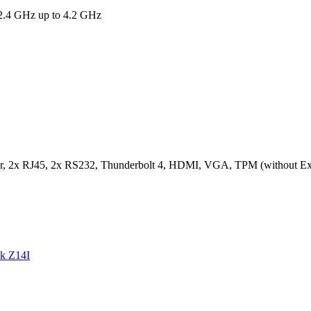
2.4 GHz up to 4.2 GHz
er, 2x RJ45, 2x RS232, Thunderbolt 4, HDMI, VGA, TPM (without Ex
k Z14I