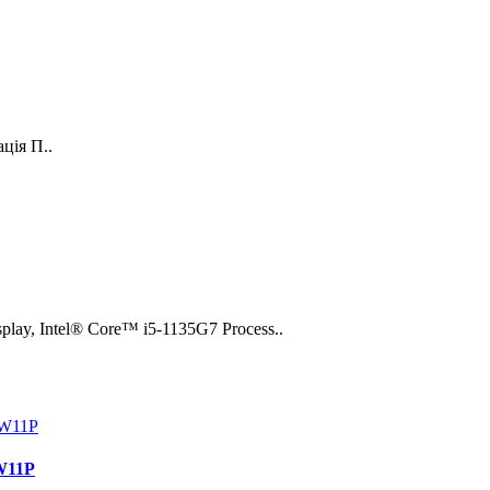
ція П..
play, Intel® Core™ i5-1135G7 Process..
/W11P