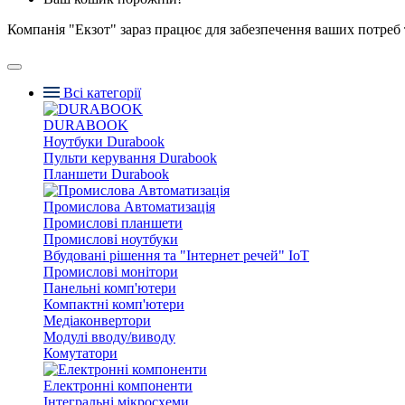
Компанія "Екзот" зараз працює для забезпечення ваших потреб 
Всі категорії
DURABOOK
Ноутбуки Durabook
Пульти керування Durabook
Планшети Durabook
Промислова Автоматизація
Промислові планшети
Промислові ноутбуки
Вбудовані рішення та "Інтернет речей" IoT
Промислові монітори
Панельні комп'ютери
Компактні комп'ютери
Медіаконвертори
Модулі вводу/виводу
Комутатори
Електронні компоненти
Інтегральні мікросхеми