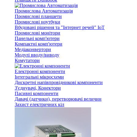
Промислова Автоматизація
Промислові планшети
Промислові ноутбуки
Вбудовані рішення та "Інтернет речей" IoT
Промислові монітори
Панельні комп'ютери
Компактні комп'ютери
Медіаконвертори
Модулі вводу/виводу
Комутатори
Електронні компоненти
Інтегральні мікросхеми
Дискретні напівпровідникові компоненти
З'єднувачі, Конектори
Пасивні компоненти
Давачі (датчики), перетворювачі величин
Захист електричних кіл