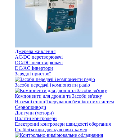
Джерела живлення
AC/DC перетворювачі
DC/DC перетворювачі
DC/AC Інвертори
Зарядні пристрої
Засоби передачі і компоненти радіо
Компоненти для дронів та Засоби зв'язку
Наземні станції керування безпілотних систем
Сервоприводи
Двигуни (мотори)
Політні контролери
Електронні контролери швидкості обертання
Стабілізатори для курсових камер