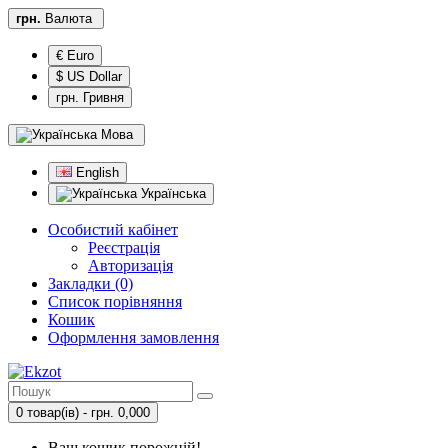
грн.
Валюта
€ Euro
$ US Dollar
грн. Гривня
Мова
English
Українська
Особистий кабінет
Реєстрація
Авторизація
Закладки (0)
Список порівняння
Кошик
Оформлення замовлення
0 товар(ів) - грн. 0,000
Ваш кошик порожній!