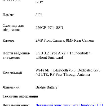
GHz
Пам'ять
8 Гб
Сховище для
256GB PCIe SSD
зберігання
Камера
2MP Front Camera, 8MP Rear Camera
Порти введення-
USB 3.2 Type A x2 + Thunderbolt 4,
виведення
without Smartcard
Wi-Fi 6E + Bluetooth v5.3, Dedicated GPS,
Комунікації
4G LTE, RF Pass-Through Antenna
Живлення
Bridge Battery
Технічна інформація
Детальний опис
Детальний опис планшета Durabook U11I