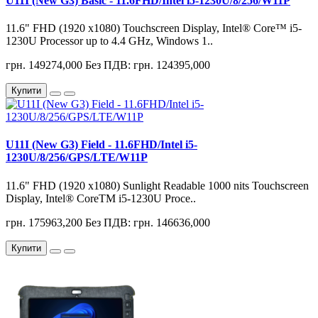
U11I (New G3) Basic - 11.6FHD/Intel i5-1230U/8/256/W11P
11.6" FHD (1920 x1080) Touchscreen Display, Intel® Core™ i5-
1230U Processor up to 4.4 GHz, Windows 1..
грн. 149274,000
Без ПДВ: грн. 124395,000
Купити
U11I (New G3) Field - 11.6FHD/Intel i5-
1230U/8/256/GPS/LTE/W11P
11.6" FHD (1920 x1080) Sunlight Readable 1000 nits Touchscreen
Display, Intel® CoreTM i5-1230U Proce..
грн. 175963,200
Без ПДВ: грн. 146636,000
Купити