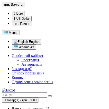
грн.
Валюта
€ Euro
$ US Dollar
грн. Гривня
Мова
English
Українська
Особистий кабінет
Реєстрація
Авторизація
Закладки (0)
Список порівняння
Кошик
Оформлення замовлення
0 товар(ів) - грн. 0,000
Ваш кошик порожній!