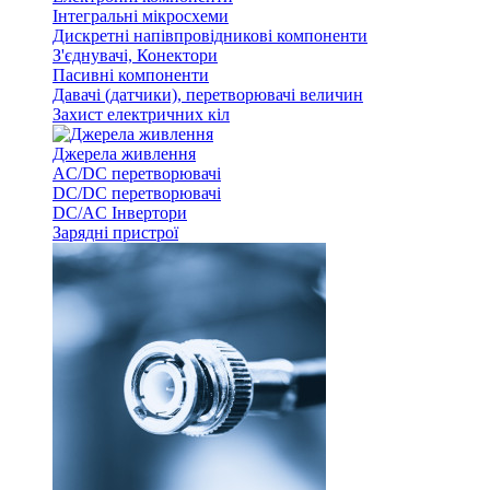
Інтегральні мікросхеми
Дискретні напівпровідникові компоненти
З'єднувачі, Конектори
Пасивні компоненти
Давачі (датчики), перетворювачі величин
Захист електричних кіл
Джерела живлення
AC/DC перетворювачі
DC/DC перетворювачі
DC/AC Інвертори
Зарядні пристрої