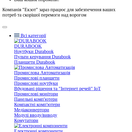
Компанія "Екзот" зараз працює для забезпечення ваших
потреб та скорішої перемоги над ворогом
Всі категорії
DURABOOK
Ноутбуки Durabook
Пульти керування Durabook
Планшети Durabook
Промислова Автоматизація
Промислові планшети
Промислові ноутбуки
Вбудовані рішення та "Інтернет речей" IoT
Промислові монітори
Панельні комп'ютери
Компактні комп'ютери
Медіаконвертори
Модулі вводу/виводу
Комутатори
Електронні компоненти