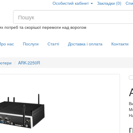
Особистий кабінет
Закладки (0)
Спи
их потреб та скорішої перемоги над ворогом
Про нас
Послуги
Статті
Доставка і оплата
Контакти
'ютери
ARK-2250R
В
М
На
г