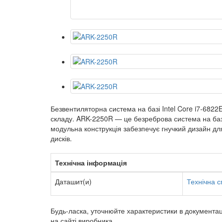
Безвентиляторна система на базі Intel Core i7-68
складу. ARK-2250R — це безреброва система на базі 
модульна конструкція забезпечує гнучкий дизайн дл
дисків.
Технічна інформація
Даташит(и)
Технічна с
Будь-ласка, уточнюйте характеристики в документаці
на сайті виробника.