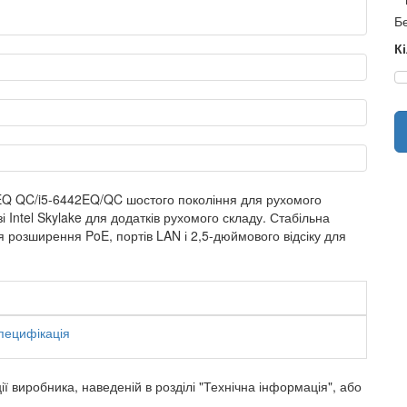
Бе
К
22EQ QC/i5-6442EQ/QC шостого покоління для рухомого
Intel Skylake для додатків рухомого складу. Стабільна
я розширення PoE, портів LAN і 2,5-дюймового відсіку для
пецифікація
ї виробника, наведеній в розділі "Технічна інформація", або