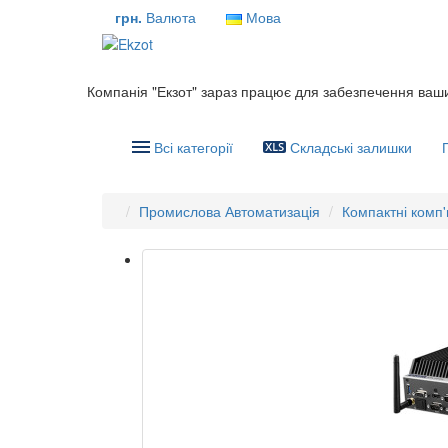
грн.
Валюта
Мова
Компанія "Екзот" зараз працює для забезпечення ваш
Всі категорії
Складські залишки
Промислова Автоматизація
Компактні комп