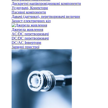
Дискретні напівпровідникові компоненти
З'єднувачі, Конектори
Пасивні компоненти
Давачі (датчики), перетворювачі величин
Захист електричних кіл
Джерела живлення
AC/DC перетворювачі
DC/DC перетворювачі
DC/AC Інвертори
Зарядні пристрої