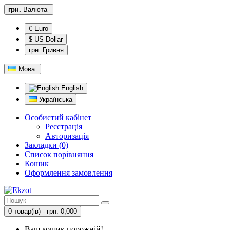
грн.
Валюта
€ Euro
$ US Dollar
грн. Гривня
Мова
English
Українська
Особистий кабінет
Реєстрація
Авторизація
Закладки (0)
Список порівняння
Кошик
Оформлення замовлення
0 товар(ів) - грн. 0,000
Ваш кошик порожній!