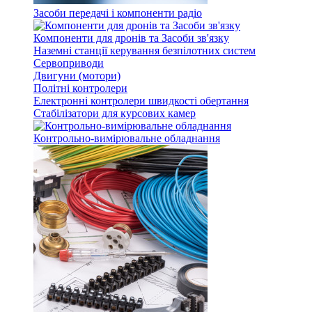
Засоби передачі і компоненти радіо
Компоненти для дронів та Засоби зв'язку
Наземні станції керування безпілотних систем
Сервоприводи
Двигуни (мотори)
Політні контролери
Електронні контролери швидкості обертання
Стабілізатори для курсових камер
Контрольно-вимірювальне обладнання