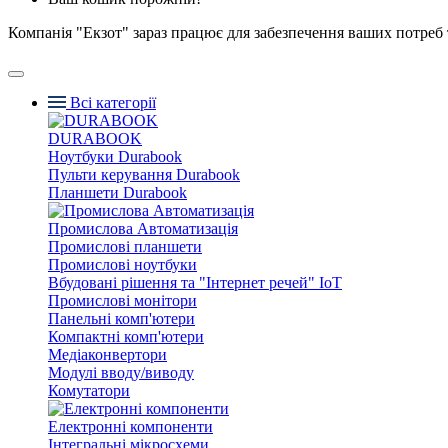
Компанія "Екзот" зараз працює для забезпечення ваших потреб 
Всі категорії
DURABOOK
Ноутбуки Durabook
Пульти керування Durabook
Планшети Durabook
Промислова Автоматизація
Промислові планшети
Промислові ноутбуки
Вбудовані рішення та "Інтернет речей" IoT
Промислові монітори
Панельні комп'ютери
Компактні комп'ютери
Медіаконвертори
Модулі вводу/виводу
Комутатори
Електронні компоненти
Інтегральні мікросхеми