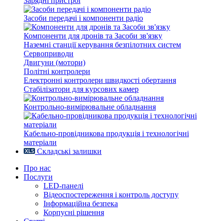
Зарядні пристрої
Засоби передачі і компоненти радіо
Компоненти для дронів та Засоби зв'язку
Наземні станції керування безпілотних систем
Сервоприводи
Двигуни (мотори)
Політні контролери
Електронні контролери швидкості обертання
Стабілізатори для курсових камер
Контрольно-вимірювальне обладнання
Кабельно-провідникова продукція і технологічні
матеріали
Складські залишки
Про нас
Послуги
LED-панелі
Відеоспостереження і контроль доступу
Інформаційна безпека
Корпусні рішення