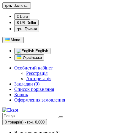
грн.
Валюта
€ Euro
$ US Dollar
грн. Гривня
Мова
English
Українська
Особистий кабінет
Реєстрація
Авторизація
Закладки (0)
Список порівняння
Кошик
Оформлення замовлення
0 товар(ів) - грн. 0,000
Ваш кошик порожній!