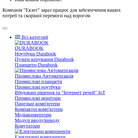
Компанія "Екзот" зараз працює для забезпечення ваших
потреб та скорішої перемоги над ворогом
Всі категорії
DURABOOK
Ноутбуки Durabook
Пульти керування Durabook
Планшети Durabook
Промислова Автоматизація
Промислові планшети
Промислові ноутбуки
Вбудовані рішення та "Інтернет речей" IoT
Промислові монітори
Панельні комп'ютери
Компактні комп'ютери
Медіаконвертори
Модулі вводу/виводу
Комутатори
Електронні компоненти