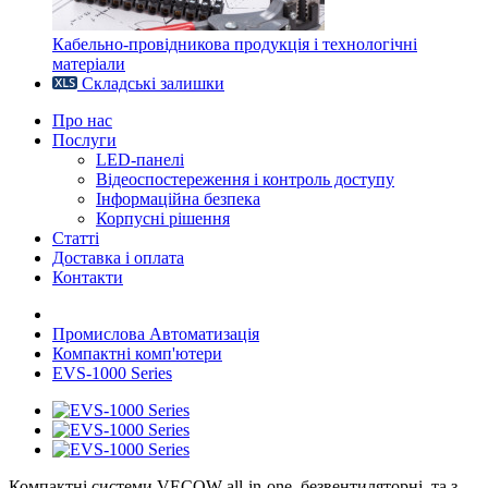
Кабельно-провідникова продукція і технологічні
матеріали
Складські залишки
Про нас
Послуги
LED-панелі
Відеоспостереження і контроль доступу
Інформаційна безпека
Корпусні рішення
Статті
Доставка і оплата
Контакти
Промислова Автоматизація
Компактні комп'ютери
EVS-1000 Series
Компактні системи VECOW all-in-one, безвентиляторні, та з