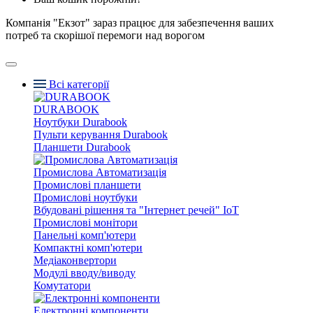
Компанія "Екзот" зараз працює для забезпечення ваших
потреб та скорішої перемоги над ворогом
Всі категорії
DURABOOK
Ноутбуки Durabook
Пульти керування Durabook
Планшети Durabook
Промислова Автоматизація
Промислові планшети
Промислові ноутбуки
Вбудовані рішення та "Інтернет речей" IoT
Промислові монітори
Панельні комп'ютери
Компактні комп'ютери
Медіаконвертори
Модулі вводу/виводу
Комутатори
Електронні компоненти