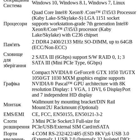
Windows 10, Windows 8.1, Windows 7, Linux
Система
Quad Core Intel® Xeon® /Core™ i7/i5/i3 Processor
(Kaby Lake-S/Skylake-S) LGA 1151 socket
Процесори
supports workstation-grade 7th generation Intel®
Xeon®/Core™ i7/i5/i3 processor (Kaby
Lake/Skylake) with C236 chipset
2 DDR4 2400/2133 MHz SO-DIMM, up to 64GB
Пам'ять
(ECC/Non-ECC)
Сховище
2 SATA III (6Gbps) support S/W RAID 0, 1; 3
для
SATA III (Mini PCIe Type, 6Gbps)
зберігання
Compact NVIDIA® GeForce® GTX 1050 Ti/GTX
1050/GT 1030 MXM graphics engine supports
Графіка
NVIDIA® Pascal™ GPU architecture with 8K
resolution Display: 1 VGA, 1 DVI, 6 DisplayPort
and 7 independent HD display
Wallmount by mounting bracket/DIN Rail
Монтаж
Mount/2U Rackmount (Optional)
EMS/EMI
CE, FCC, EN50155, EN50121-3-2
Слоти
3 Mini PCIe Socket:3 Full-size for
розширення
PCIe/USB/External SIM Card/mSATA
Порти
4 COM RS-232/422/485 (ESD 8KV);6 USB 3.0
введення-
(External); 1 USB 2.0 (Internal); 32 Isolated DIO;