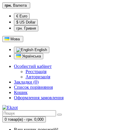
грн.
Валюта
€ Euro
$ US Dollar
грн. Гривня
Мова
English
Українська
Особистий кабінет
Реєстрація
Авторизація
Закладки (0)
Список порівняння
Кошик
Оформлення замовлення
0 товар(ів) - грн. 0,000
Ваш кошик порожній!