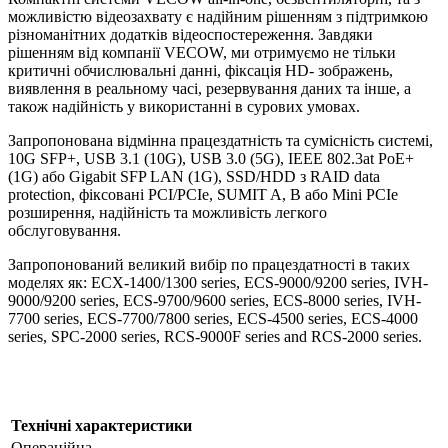
можливістю відеозахвату є надійним рішенням з підтримкою
різноманітних додатків відеоспостереження. Завдяки
рішенням від компанії VECOW, ми отримуємо не тільки
критичні обчислювальні данні, фіксація HD- зображень,
виявлення в реальному часі, резервування даних та інше, а
також надійність у використанні в сурових умовах.
Запропонована відмінна працездатність та сумісність системі,
10G SFP+, USB 3.1 (10G), USB 3.0 (5G), IEEE 802.3at PoE+
(1G) або Gigabit SFP LAN (1G), SSD/HDD з RAID data
protection, фіксовані PCI/PCIe, SUMIT A, B або Mini PCIe
розширення, надійність та можливість легкого
обслуговування.
Запропонований великий вибір по працездатності в таких
моделях як: ECX-1400/1300 series, ECS-9000/9200 series, IVH-
9000/9200 series, ECS-9700/9600 series, ECS-8000 series, IVH-
7700 series, ECS-7700/7800 series, ECS-4500 series, ECS-4000
series, SPC-2000 series, RCS-9000F series and RCS-2000 series.
Технічні характеристики
Операційна