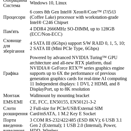
Операційна
Windows 10, Linux
Система
6 cores 8th Gen Intel® Xeon®/Core™ i7/i5/i3
Процесори
(Coffee Lake) processor with workstation-grade
Intel® C246 Chipset
4 DDR4 2666MHz SO-DIMM, up to 128GB
Пам'ять
(ECC/Non-ECC)
Сховище
4 SATA III (6Gbps) support S/W RAID 0, 1, 5, 10;
для
2 SATA III (Mini PCIe Type, 6Gbps)
зберігання
Powered by advanced NVIDIA Turing™ GPU
architecture and all-new RTX platform, dual
NVIDIA® GeForce RTX™ series graphics engine
Графіка
supports up to 6X the performance of previous
generation graphics cards for real-time AI computing
11 Independent displays: 1 DVI, 2 HDMI, and 8
DisplayPort, up to 8K resolution
Монтаж
Wallmount by mounting bracket
EMS/EMI
CE, FCC, EN50155, EN50121-3-2
Слоти
2 Full-size for PCIe/USB/External SIM
розширення
Card/mSATA, 1 M.2 Key E Socket
Порти
3 COM RS-232/422/485 (ESD 8KV); 6 USB 3.1
введення-
Gen 2 (External); 1 USB 2.0 (Internal), Power,
виведення
HDD, Wireless