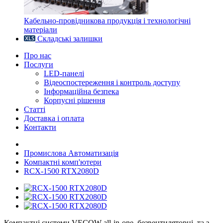
Кабельно-провідникова продукція і технологічні
матеріали
Складські залишки
Про нас
Послуги
LED-панелі
Відеоспостереження і контроль доступу
Інформаційна безпека
Корпусні рішення
Статті
Доставка і оплата
Контакти
Промислова Автоматизація
Компактні комп'ютери
RCX-1500 RTX2080D
Компактні системи VECOW all-in-one, безвентиляторні, та з