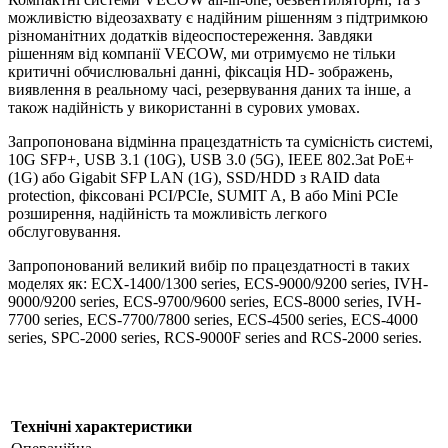
можливістю відеозахвату є надійним рішенням з підтримкою
різноманітних додатків відеоспостереження. Завдяки
рішенням від компанії VECOW, ми отримуємо не тільки
критичні обчислювальні данні, фіксація HD- зображень,
виявлення в реальному часі, резервування даних та інше, а
також надійність у використанні в сурових умовах.
Запропонована відмінна працездатність та сумісність системі,
10G SFP+, USB 3.1 (10G), USB 3.0 (5G), IEEE 802.3at PoE+
(1G) або Gigabit SFP LAN (1G), SSD/HDD з RAID data
protection, фіксовані PCI/PCIe, SUMIT A, B або Mini PCIe
розширення, надійність та можливість легкого
обслуговування.
Запропонований великий вибір по працездатності в таких
моделях як: ECX-1400/1300 series, ECS-9000/9200 series, IVH-
9000/9200 series, ECS-9700/9600 series, ECS-8000 series, IVH-
7700 series, ECS-7700/7800 series, ECS-4500 series, ECS-4000
series, SPC-2000 series, RCS-9000F series and RCS-2000 series.
Технічні характеристики