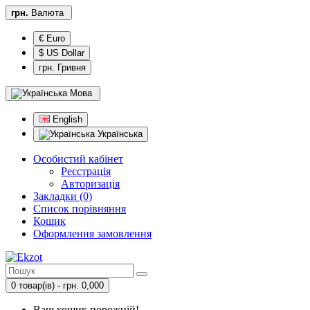
грн.
Валюта
€ Euro
$ US Dollar
грн. Гривня
Мова
English
Українська
Особистий кабінет
Реєстрація
Авторизація
Закладки (0)
Список порівняння
Кошик
Оформлення замовлення
0 товар(ів) - грн. 0,000
Ваш кошик порожній!