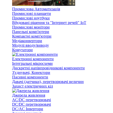
Промислова Автоматизація
Промислові планшети
Промислові ноутбуки
Вбудовані рішення та "Інтернет речей" IoT
Промислові монітори
Панельні комп'ютери
Компактні комп'ютери
Медіаконвертори
Модулі вводу/виводу
Комутатори
Електронні компоненти
Інтегральні мікросхеми
Дискретні напівпровідникові компоненти
З'єднувачі, Конектори
Пасивні компоненти
Давачі (датчики), перетворювачі величин
Захист електричних кіл
Джерела живлення
AC/DC перетворювачі
DC/DC перетворювачі
DC/AC Інвертори