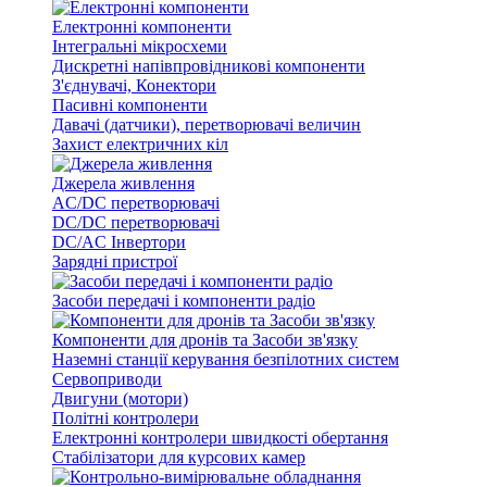
Електронні компоненти
Інтегральні мікросхеми
Дискретні напівпровідникові компоненти
З'єднувачі, Конектори
Пасивні компоненти
Давачі (датчики), перетворювачі величин
Захист електричних кіл
Джерела живлення
AC/DC перетворювачі
DC/DC перетворювачі
DC/AC Інвертори
Зарядні пристрої
Засоби передачі і компоненти радіо
Компоненти для дронів та Засоби зв'язку
Наземні станції керування безпілотних систем
Сервоприводи
Двигуни (мотори)
Політні контролери
Електронні контролери швидкості обертання
Стабілізатори для курсових камер