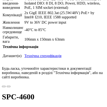
введення-
Isolated DIO: 8 DI, 8 DO, Power, HDD, wireless,
виведення
PoE, 1 SIM socket (external)
2x GigE IEEE 802.3at (25.5W/48V) PoE+ by
Комунікації
Intel® I210, IEEE 1588 supported
Живлення
9V to 36V DC power input
Навколишнє
-40°C to 85°C
середовище
Габарити,
106mm x 150mm x 63mm
вага
Технічна інформація
Даташит(и)
Технічна специфікація
Будь-ласка, уточнюйте характеристики в документації
виробника, наведеній в розділі "Технічна інформація", або на
сайті виробника.
SPC-4600