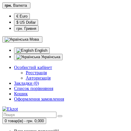
грн.
Валюта
€ Euro
$ US Dollar
грн. Гривня
Мова
English
Українська
Особистий кабінет
Реєстрація
Авторизація
Закладки (0)
Список порівняння
Кошик
Оформлення замовлення
0 товар(ів) - грн. 0,000