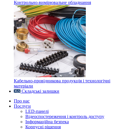
Контрольно-вимірювальне обладнання
Кабельно-провідникова продукція і технологічні
матеріали
Складські залишки
Про нас
Послуги
LED-панелі
Відеоспостереження і контроль доступу
Інформаційна безпека
Корпусні рішення