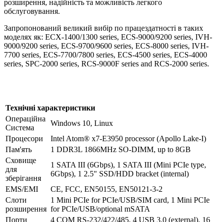
розширення, надійність та можливість легкого
обслуговування.
Запропонований великий вибір по працездатності в таких
моделях як: ECX-1400/1300 series, ECS-9000/9200 series, IVH-
9000/9200 series, ECS-9700/9600 series, ECS-8000 series, IVH-
7700 series, ECS-7700/7800 series, ECS-4500 series, ECS-4000
series, SPC-2000 series, RCS-9000F series and RCS-2000 series.
Технічні характеристики
Операційна
Windows 10, Linux
Система
Процесори
Intel Atom® x7-E3950 processor (Apollo Lake-I)
Пам'ять
1 DDR3L 1866MHz SO-DIMM, up to 8GB
Сховище
1 SATA III (6Gbps), 1 SATA III (Mini PCIe type,
для
6Gbps), 1 2.5" SSD/HDD bracket (internal)
зберігання
EMS/EMI
CE, FCC, EN50155, EN50121-3-2
Слоти
1 Mini PCIe for PCIe/USB/SIM card, 1 Mini PCIe
розширення
for PCIe/USB/optional mSATA
Порти
4 COM RS-232/422/485, 4 USB 3.0 (external), 16