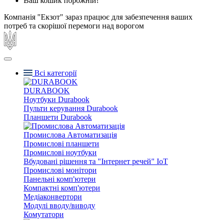
Ваш кошик порожній!
Компанія "Екзот" зараз працює для забезпечення ваших
потреб та скорішої перемоги над ворогом
Всі категорії
DURABOOK
Ноутбуки Durabook
Пульти керування Durabook
Планшети Durabook
Промислова Автоматизація
Промислові планшети
Промислові ноутбуки
Вбудовані рішення та "Інтернет речей" IoT
Промислові монітори
Панельні комп'ютери
Компактні комп'ютери
Медіаконвертори
Модулі вводу/виводу
Комутатори