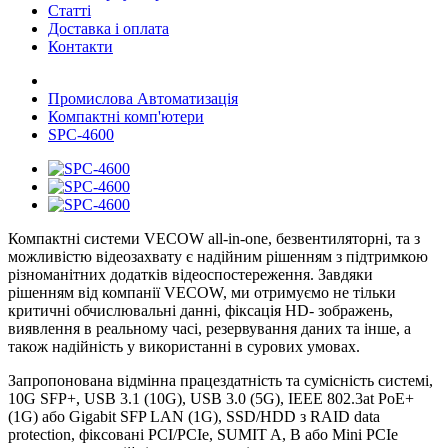
Статті
Доставка і оплата
Контакти
Промислова Автоматизація
Компактні комп'ютери
SPC-4600
Компактні системи VECOW all-in-one, безвентиляторні, та з
можливістю відеозахвату є надійним рішенням з підтримкою
різноманітних додатків відеоспостереження. Завдяки
рішенням від компанії VECOW, ми отримуємо не тільки
критичні обчислювальні данні, фіксація HD- зображень,
виявлення в реальному часі, резервування даних та інше, а
також надійність у використанні в сурових умовах.
Запропонована відмінна працездатність та сумісність системі,
10G SFP+, USB 3.1 (10G), USB 3.0 (5G), IEEE 802.3at PoE+
(1G) або Gigabit SFP LAN (1G), SSD/HDD з RAID data
protection, фіксовані PCI/PCIe, SUMIT A, B або Mini PCIe