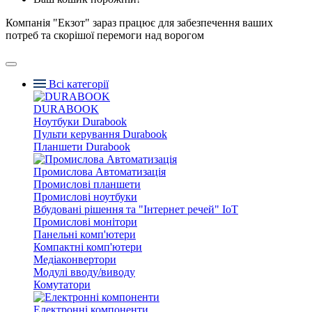
Компанія "Екзот" зараз працює для забезпечення ваших
потреб та скорішої перемоги над ворогом
Всі категорії
DURABOOK
Ноутбуки Durabook
Пульти керування Durabook
Планшети Durabook
Промислова Автоматизація
Промислові планшети
Промислові ноутбуки
Вбудовані рішення та "Інтернет речей" IoT
Промислові монітори
Панельні комп'ютери
Компактні комп'ютери
Медіаконвертори
Модулі вводу/виводу
Комутатори
Електронні компоненти