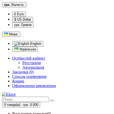
грн.
Валюта
€ Euro
$ US Dollar
грн. Гривня
Мова
English
Українська
Особистий кабінет
Реєстрація
Авторизація
Закладки (0)
Список порівняння
Кошик
Оформлення замовлення
0 товар(ів) - грн. 0,000
Ваш кошик порожній!