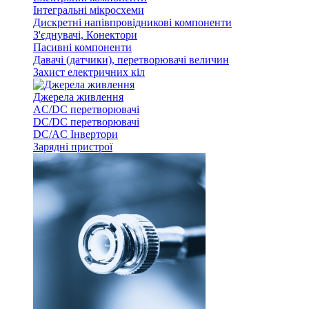
Інтегральні мікросхеми
Дискретні напівпровідникові компоненти
З'єднувачі, Конектори
Пасивні компоненти
Давачі (датчики), перетворювачі величин
Захист електричних кіл
Джерела живлення
AC/DC перетворювачі
DC/DC перетворювачі
DC/AC Інвертори
Зарядні пристрої