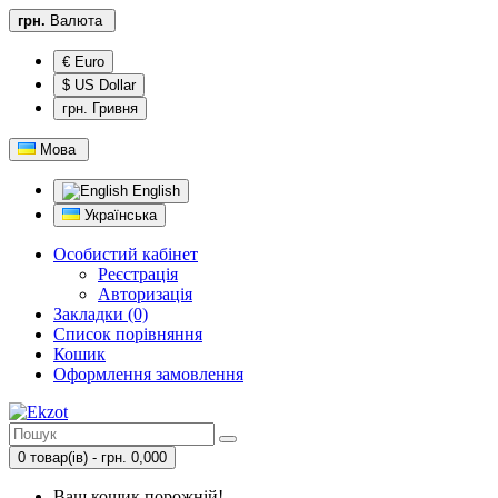
грн.
Валюта
€ Euro
$ US Dollar
грн. Гривня
Мова
English
Українська
Особистий кабінет
Реєстрація
Авторизація
Закладки (0)
Список порівняння
Кошик
Оформлення замовлення
0 товар(ів) - грн. 0,000
Ваш кошик порожній!