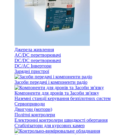
Джерела живлення
AC/DC перетворювачі
DC/DC перетворювачі
DC/AC Інвертори
Зарядні пристрої
Засоби передачі і компоненти радіо
Компоненти для дронів та Засоби зв'язку
Наземні станції керування безпілотних систем
Сервоприводи
Двигуни (мотори)
Політні контролери
Електронні контролери швидкості обертання
Стабілізатори для курсових камер