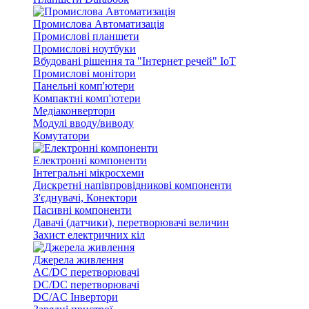
Промислова Автоматизація
Промислові планшети
Промислові ноутбуки
Вбудовані рішення та "Інтернет речей" IoT
Промислові монітори
Панельні комп'ютери
Компактні комп'ютери
Медіаконвертори
Модулі вводу/виводу
Комутатори
Електронні компоненти
Інтегральні мікросхеми
Дискретні напівпровідникові компоненти
З'єднувачі, Конектори
Пасивні компоненти
Давачі (датчики), перетворювачі величин
Захист електричних кіл
Джерела живлення
AC/DC перетворювачі
DC/DC перетворювачі
DC/AC Інвертори