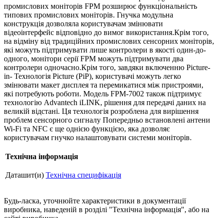
промислових моніторів FPM розширює функціональність
типових промислових моніторів. Гнучка модульна
конструкція дозволяла користувачам змінювати
відеоінтерфейс відповідно до вимог використання.Крім того,
на відміну від традиційних промислових сенсорних моніторів,
які можуть підтримувати лише контролери в якості один-до-
одного, монітори серії FPM можуть підтримувати два
контролери одночасно.Крім того, завдяки включенню Picture-
in- Технологія Picture (PiP), користувачі можуть легко
змінювати макет дисплея та перемикатися між пристроями,
які потребують роботи. Модель FPM-7002 також підтримує
технологію Advantech iLINK, рішення для передачі даних на
великій відстані. Ця технологія розроблена для вирішення
проблем сенсорного сигналу Попередньо встановлені антени
Wi-Fi та NFC є ще однією функцією, яка дозволяє
користувачам гнучко налаштовувати системи моніторів.
Технічна інформація
Даташит(и)
Технічна специфікація
Будь-ласка, уточнюйте характеристики в документації
виробника, наведеній в розділі "Технічна інформація", або на