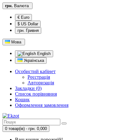
грн.
Валюта
€ Euro
$ US Dollar
грн. Гривня
Мова
English
Українська
Особистий кабінет
Реєстрація
Авторизація
Закладки (0)
Список порівняння
Кошик
Оформлення замовлення
0 товар(ів) - грн. 0,000
Ваш кошик порожній!