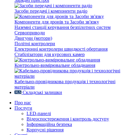
Зарядні пристрої
Засоби передачі і компоненти радіо
Компоненти для дронів та Засоби зв'язку
Наземні станції керування безпілотних систем
Сервоприводи
Двигуни (мотори)
Політні контролери
Електронні контролери швидкості обертання
Стабілізатори для курсових камер
Контрольно-вимірювальне обладнання
Кабельно-провідникова продукція і технологічні
матеріали
Складські залишки
Про нас
Послуги
LED-панелі
Відеоспостереження і контроль доступу
Інформаційна безпека
Корпусні рішення