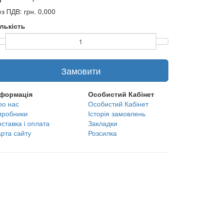
з ПДВ: грн. 0,000
ількість
Замовити
нформація
Особистий Кабінет
ро нас
Особистий Кабінет
иробники
Історія замовлень
ставка і оплата
Закладки
арта сайту
Розсилка