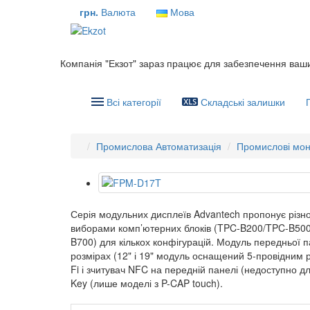
грн.
Валюта
Мова
Компанія "Екзот" зараз працює для забезпечення ваш
Всі категорії
Складські залишки
Промислова Автоматизація
Промислові мон
Серія модульних дисплеїв Advantech пропонує різном
виборами комп’ютерних блоків (TPC-B200/TPC-B500
B700) для кількох конфігурацій. Модуль передньої 
розмірах (12" і 19" модуль оснащений 5-провідним
Fi і зчитувач NFC на передній панелі (недоступно дл
Key (лише моделі з P-CAP touch).