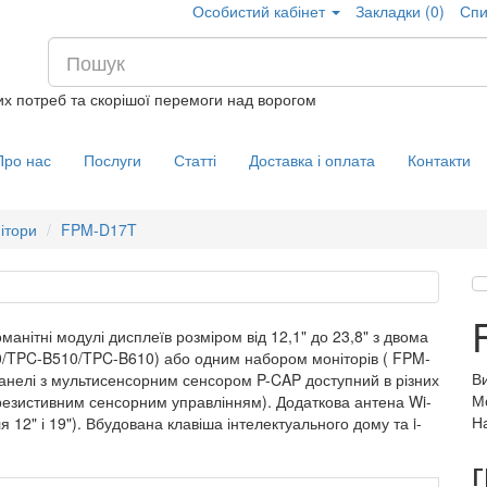
Особистий кабінет
Закладки (0)
Спи
их потреб та скорішої перемоги над ворогом
Про нас
Послуги
Статті
Доставка і оплата
Контакти
ітори
FPM-D17T
анітні модулі дисплеїв розміром від 12,1" до 23,8" з двома
/TPC-B510/TPC-B610) або одним набором моніторів ( FPM-
В
панелі з мультисенсорним сенсором P-CAP доступний в різних
М
 резистивним сенсорним управлінням). Додаткова антена Wi-
На
я 12" і 19"). Вбудована клавіша інтелектуального дому та i-
г