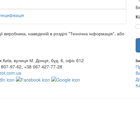
Бе
пецифікація
К
ї виробника, наведеній в розділі "Технічна інформація", або
.Київ, вулиця М. Донця, буд. 6, офіс 612
І
 807-97-62, +38 067 427-77-28
П
ot.com.ua
В
До
К