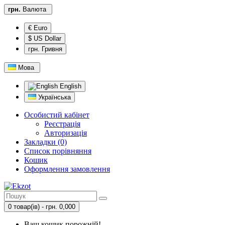
грн.
Валюта
€ Euro
$ US Dollar
грн. Гривня
Мова
English
Українська
Особистий кабінет
Реєстрація
Авторизація
Закладки (0)
Список порівняння
Кошик
Оформлення замовлення
0 товар(ів) - грн. 0,000
Ваш кошик порожній!