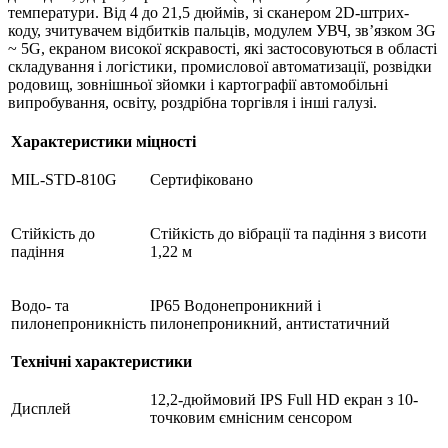
температури. Від 4 до 21,5 дюймів, зі сканером 2D-штрих-
коду, зчитувачем відбитків пальців, модулем УВЧ, зв’язком 3G
~ 5G, екраном високої яскравості, які застосовуються в області
складування і логістики, промислової автоматизації, розвідки
родовищ, зовнішньої зйомки і картографії автомобільні
випробування, освіту, роздрібна торгівля і інші галузі.
Характеристики міцності
MIL-STD-810G
Сертифіковано
Стійкість до
Стійкість до вібрації та падіння з висоти
падіння
1,22 м
Водо- та
IP65 Водонепроникний і
пилонепроникність
пилонепроникний, антистатичний
Технічні характеристики
12,2-дюймовий IPS Full HD екран з 10-
Дисплей
точковим ємнісним сенсором