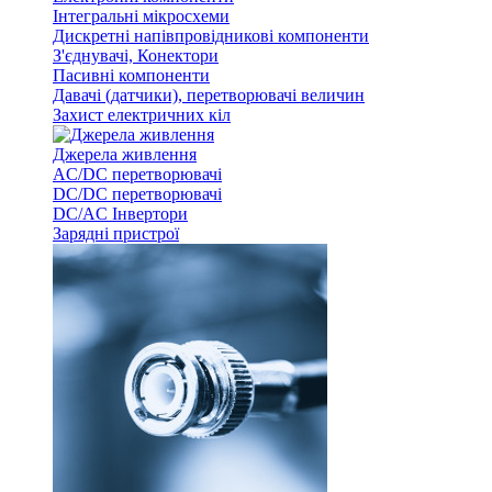
Інтегральні мікросхеми
Дискретні напівпровідникові компоненти
З'єднувачі, Конектори
Пасивні компоненти
Давачі (датчики), перетворювачі величин
Захист електричних кіл
Джерела живлення
AC/DC перетворювачі
DC/DC перетворювачі
DC/AC Інвертори
Зарядні пристрої