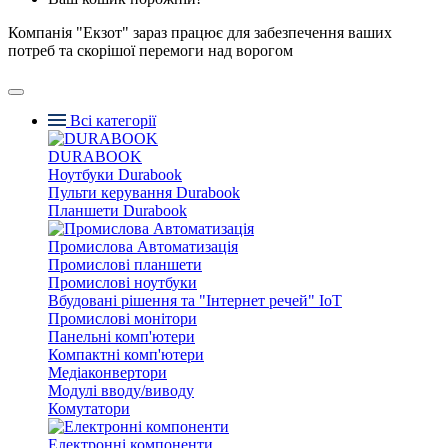
Компанія "Екзот" зараз працює для забезпечення ваших
потреб та скорішої перемоги над ворогом
Всі категорії
DURABOOK
Ноутбуки Durabook
Пульти керування Durabook
Планшети Durabook
Промислова Автоматизація
Промислові планшети
Промислові ноутбуки
Вбудовані рішення та "Інтернет речей" IoT
Промислові монітори
Панельні комп'ютери
Компактні комп'ютери
Медіаконвертори
Модулі вводу/виводу
Комутатори
Електронні компоненти