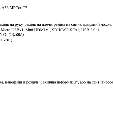
x-A53 MPCore™
емінь на руку, ремінь на плече, ремінь на спину, шкіряний чохол,
x1, Micro USBx1, Mini HDMI x1, SDHC/SDXCx1, USB 2.0×1
 NFC (13,56M)
G+5.8G)
, наведеній в розділі "Технічна інформація", або на сайті вироб