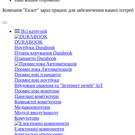
Компанія "Екзот" зараз працює для забезпечення ваших потреб 
Всі категорії
DURABOOK
Ноутбуки Durabook
Пульти керування Durabook
Планшети Durabook
Промислова Автоматизація
Промислові планшети
Промислові ноутбуки
Вбудовані рішення та "Інтернет речей" IoT
Промислові монітори
Панельні комп'ютери
Компактні комп'ютери
Медіаконвертори
Модулі вводу/виводу
Комутатори
Електронні компоненти
Інтегральні мікросхеми