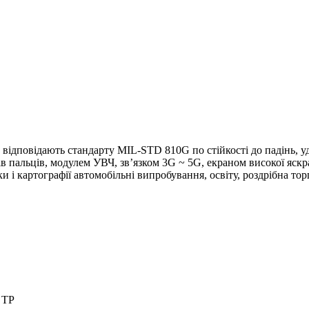
дповідають стандарту MIL-STD 810G по стійкості до падінь, удар
в пальців, модулем УВЧ, зв’язком 3G ~ 5G, екраном високої яскрав
і картографії автомобільні випробування, освіту, роздрібна торгі
s TP