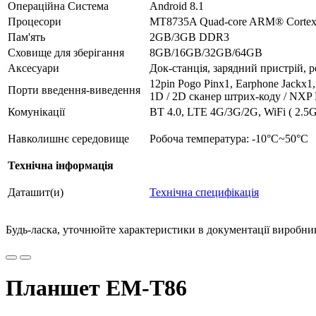
Операційна Система
Android 8.1
Процесори
MT8735A Quad-core ARM® Corte
Пам'ять
2GB/3GB DDR3
Сховище для зберігання
8GB/16GB/32GB/64GB
Аксесуари
Док-станція, зарядний пристрій, р
12pin Pogo Pinx1, Earphone Jack
Порти введення-виведення
1D / 2D сканер штрих-коду / NXP
Комунікації
BT 4.0, LTE 4G/3G/2G, WiFi ( 2.5
Навколишнє середовище
Робоча температура: -10°C~50°C
Технічна інформація
Даташит(и)
Технічна специфікація
Будь-ласка, уточнюйте характеристики в документації виробника
Планшет EM-T86