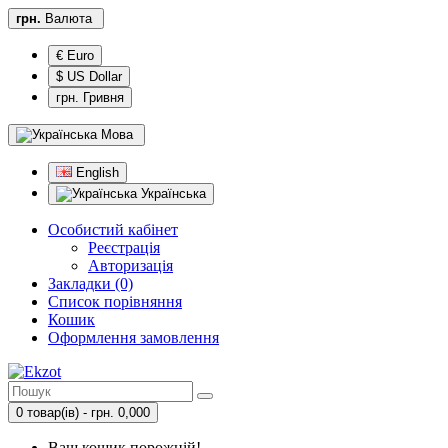
грн.
Валюта
€ Euro
$ US Dollar
грн. Гривня
Мова
English
Українська
Особистий кабінет
Реєстрація
Авторизація
Закладки (0)
Список порівняння
Кошик
Оформлення замовлення
0 товар(ів) - грн. 0,000
Ваш кошик порожній!