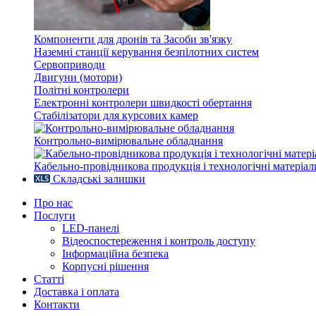
Компоненти для дронів та Засоби зв'язку
Наземні станції керування безпілотних систем
Сервоприводи
Двигуни (мотори)
Політні контролери
Електронні контролери швидкості обертання
Стабілізатори для курсових камер
Контрольно-вимірювальне обладнання
Кабельно-провідникова продукція і технологічні матеріал
Складські залишки
Про нас
Послуги
LED-панелі
Відеоспостереження і контроль доступу
Інформаційна безпека
Корпусні рішення
Статті
Доставка і оплата
Контакти