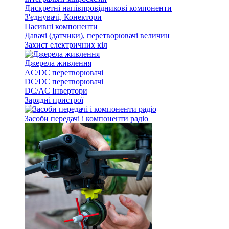
Дискретні напівпровідникові компоненти
З'єднувачі, Конектори
Пасивні компоненти
Давачі (датчики), перетворювачі величин
Захист електричних кіл
Джерела живлення
AC/DC перетворювачі
DC/DC перетворювачі
DC/AC Інвертори
Зарядні пристрої
Засоби передачі і компоненти радіо