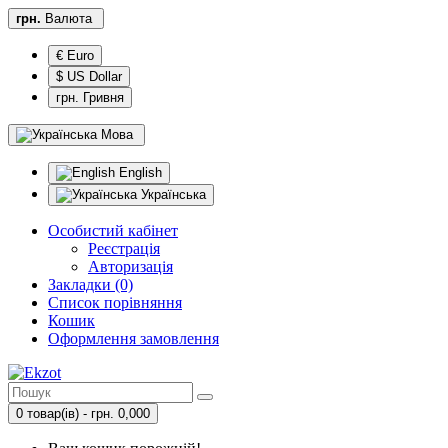
грн.
Валюта
€ Euro
$ US Dollar
грн. Гривня
Мова
English
Українська
Особистий кабінет
Реєстрація
Авторизація
Закладки (0)
Список порівняння
Кошик
Оформлення замовлення
0 товар(ів) - грн. 0,000