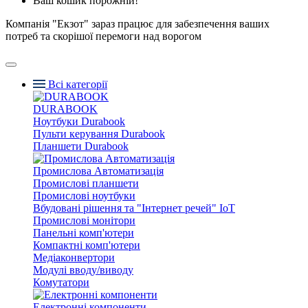
Ваш кошик порожній!
Компанія "Екзот" зараз працює для забезпечення ваших
потреб та скорішої перемоги над ворогом
Всі категорії
DURABOOK
Ноутбуки Durabook
Пульти керування Durabook
Планшети Durabook
Промислова Автоматизація
Промислові планшети
Промислові ноутбуки
Вбудовані рішення та "Інтернет речей" IoT
Промислові монітори
Панельні комп'ютери
Компактні комп'ютери
Медіаконвертори
Модулі вводу/виводу
Комутатори
Електронні компоненти