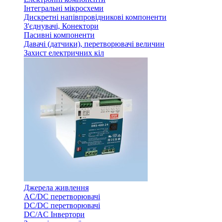
Інтегральні мікросхеми
Дискретні напівпровідникові компоненти
З'єднувачі, Конектори
Пасивні компоненти
Давачі (датчики), перетворювачі величин
Захист електричних кіл
Джерела живлення
AC/DC перетворювачі
DC/DC перетворювачі
DC/AC Інвертори