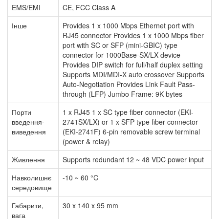
EMS/EMI
CE, FCC Class A
Інше
Provides 1 x 1000 Mbps Ethernet port with
RJ45 connector Provides 1 x 1000 Mbps fiber
port with SC or SFP (mini-GBIC) type
connector for 1000Base-SX/LX device
Provides DIP switch for full/half duplex setting
Supports MDI/MDI-X auto crossover Supports
Auto-Negotiation Provides Link Fault Pass-
through (LFP) Jumbo Frame: 9K bytes
Порти
1 x RJ45 1 x SC type fiber connector (EKI-
введення-
2741SX/LX) or 1 x SFP type fiber connector
виведення
(EKI-2741F) 6-pin removable screw terminal
(power & relay)
Живлення
Supports redundant 12 ~ 48 VDC power input
Навколишнє
-10 ~ 60 °C
середовище
Габарити,
30 x 140 x 95 mm
вага