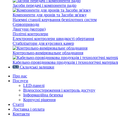
Засоби передачі і компоненти радіо
Компоненти для дронів та Засоби зв'язку
Наземні станції керування безпілотних систем
Сервоприводи
Двигуни (мотори)
Політні контролери
Електронні контролери швидкості обертання
Стабілізатори для курсових камер
Контрольно-вимірювальне обладнання
Кабельно-провідникова продукція і технологічні матеріал
Складські залишки
Про нас
Послуги
LED-панелі
Відеоспостереження і контроль доступу
Інформаційна безпека
Корпусні рішення
Статті
Доставка і оплата
Контакти