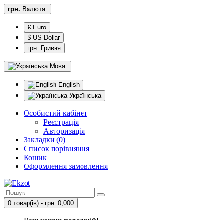
грн.
Валюта
€ Euro
$ US Dollar
грн. Гривня
Мова
English
Українська
Особистий кабінет
Реєстрація
Авторизація
Закладки (0)
Список порівняння
Кошик
Оформлення замовлення
0 товар(ів) - грн. 0,000