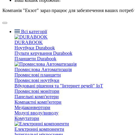
Ваш кошик порожній!
Компанія "Екзот" зараз працює для забезпечення ваших потреб 
Всі категорії
DURABOOK
Ноутбуки Durabook
Пульти керування Durabook
Планшети Durabook
Промислова Автоматизація
Промислові планшети
Промислові ноутбуки
Вбудовані рішення та "Інтернет речей" IoT
Промислові монітори
Панельні комп'ютери
Компактні комп'ютери
Медіаконвертори
Модулі вводу/виводу
Комутатори
Електронні компоненти
Інтегральні мікросхеми