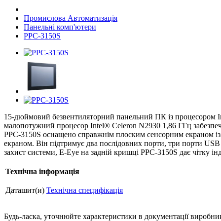
Промислова Автоматизація
Панельні комп'ютери
PPC-3150S
15-дюймовий безвентиляторний панельний ПК із процесором I
малопотужний процесор Intel® Celeron N2930 1,86 ГГц забезпеч
PPC-3150S оснащено справжнім плоским сенсорним екраном із з
екраном. Він підтримує два послідовних порти, три порти USB
захист системи, E-Eye на задній кришці PPC-3150S дає чітку ін
Технічна інформація
Даташит(и)
Технічна специфікація
Будь-ласка, уточнюйте характеристики в документації виробника