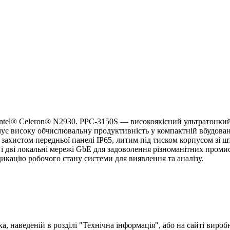
ntel® Celeron® N2930. PPC-3150S — високоякісний ультратонк
ує високу обчислювальну продуктивність у компактній вбудовані
ахистом передньої панелі IP65, литим під тиском корпусом зі 
 і дві локальні мережі GbE для задоволення різноманітних пром
дикацію робочого стану системи для виявлення та аналізу.
, наведеній в розділі "Технічна інформація", або на сайті вироб