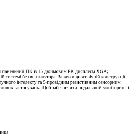
ий панельний ПК із 15-дюймовим РК-дисплеєм XGA;
й системі без вентилятора. Завдяки довговічній конструкції
штучного інтелекту та 5-провідним резистивним сенсорним
ислових застосувань. Щоб забезпечити подальший моніторинг і
ника.