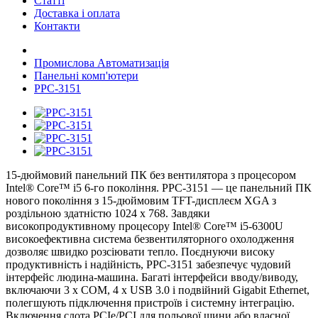
Статті
Доставка і оплата
Контакти
Промислова Автоматизація
Панельні комп'ютери
PPC-3151
15-дюймовий панельний ПК без вентилятора з процесором
Intel® Core™ i5 6-го покоління. PPC-3151 — це панельний ПК
нового покоління з 15-дюймовим TFT-дисплеєм XGA з
роздільною здатністю 1024 x 768. Завдяки
високопродуктивному процесору Intel® Core™ i5-6300U
високоефективна система безвентиляторного охолодження
дозволяє швидко розсіювати тепло. Поєднуючи високу
продуктивність і надійність, PPC-3151 забезпечує чудовий
інтерфейс людина-машина. Багаті інтерфейси вводу/виводу,
включаючи 3 x COM, 4 x USB 3.0 і подвійний Gigabit Ethernet,
полегшують підключення пристроїв і системну інтеграцію.
Включення слота PCIe/PCI для польової шини або власної