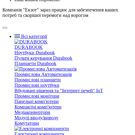
Компанія "Екзот" зараз працює для забезпечення ваших
потреб та скорішої перемоги над ворогом
Всі категорії
DURABOOK
Ноутбуки Durabook
Пульти керування Durabook
Планшети Durabook
Промислова Автоматизація
Промислові планшети
Промислові ноутбуки
Вбудовані рішення та "Інтернет речей" IoT
Промислові монітори
Панельні комп'ютери
Компактні комп'ютери
Медіаконвертори
Модулі вводу/виводу
Комутатори
Електронні компоненти