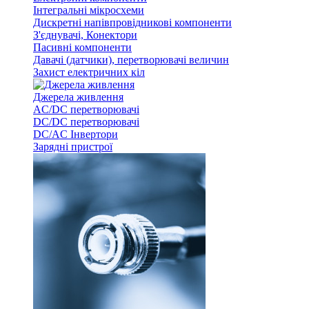
Інтегральні мікросхеми
Дискретні напівпровідникові компоненти
З'єднувачі, Конектори
Пасивні компоненти
Давачі (датчики), перетворювачі величин
Захист електричних кіл
Джерела живлення
AC/DC перетворювачі
DC/DC перетворювачі
DC/AC Інвертори
Зарядні пристрої