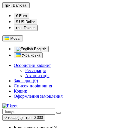
грн.
Валюта
€ Euro
$ US Dollar
грн. Гривня
Мова
English
Українська
Особистий кабінет
Реєстрація
Авторизація
Закладки (0)
Список порівняння
Кошик
Оформлення замовлення
0 товар(ів) - грн. 0,000
Ваш кошик порожній!