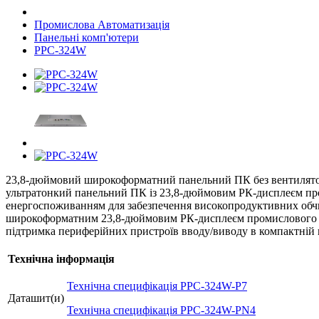
Промислова Автоматизація
Панельні комп'ютери
PPC-324W
23,8-дюймовий широкоформатний панельний ПК без вентилятор
ультратонкий панельний ПК із 23,8-дюймовим РК-дисплеєм пром
енергоспоживанням для забезпечення високопродуктивних обчи
широкоформатним 23,8-дюймовим РК-дисплеєм промислового клас
підтримка периферійних пристроїв вводу/виводу в компактній в
Технічна інформація
Технічна специфікація PPC-324W-P7
Даташит(и)
Технічна специфікація PPC-324W-PN4