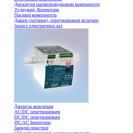
Дискретні напівпровідникові компоненти
З'єднувачі, Конектори
Пасивні компоненти
Давачі (датчики), перетворювачі величин
Захист електричних кіл
Джерела живлення
AC/DC перетворювачі
DC/DC перетворювачі
DC/AC Інвертори
Зарядні пристрої