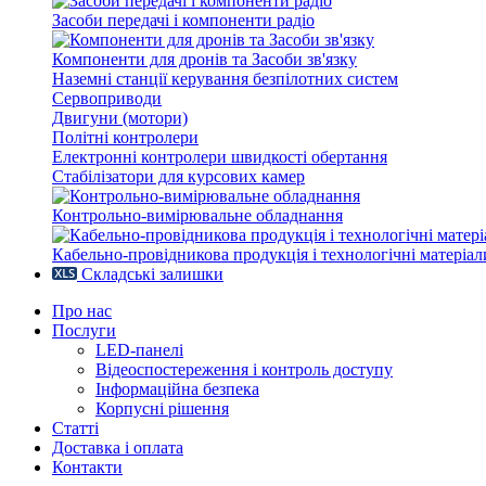
Засоби передачі і компоненти радіо
Компоненти для дронів та Засоби зв'язку
Наземні станції керування безпілотних систем
Сервоприводи
Двигуни (мотори)
Політні контролери
Електронні контролери швидкості обертання
Стабілізатори для курсових камер
Контрольно-вимірювальне обладнання
Кабельно-провідникова продукція і технологічні матеріал
Складські залишки
Про нас
Послуги
LED-панелі
Відеоспостереження і контроль доступу
Інформаційна безпека
Корпусні рішення
Статті
Доставка і оплата
Контакти