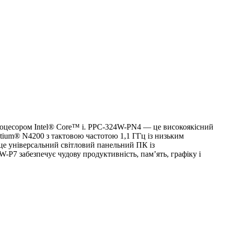
оцесором Intel® Core™ i. PPC-324W-PN4 — це високоякісний
tium® N4200 з тактовою частотою 1,1 ГГц із низьким
е універсальний світловий панельний ПК із
P7 забезпечує чудову продуктивність, пам’ять, графіку і