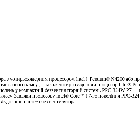
а з чотирьохядерним процесором Intel® Pentium® N4200 або пр
ислового класу , а також чотирьохядерний процесор Intel® Pen
слень у компактній безвентиляторній системі. PPC-324W-P7 — ц
у. Завдяки процесору Intel® Core™ i 7-го покоління PPC-324W-
будованій системі без вентилятора.