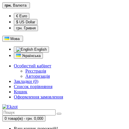
грн.
Валюта
€ Euro
$ US Dollar
грн. Гривня
Мова
English
Українська
Особистий кабінет
Реєстрація
Авторизація
Закладки (0)
Список порівняння
Кошик
Оформлення замовлення
0 товар(ів) - грн. 0,000
Ваш кошик порожній!