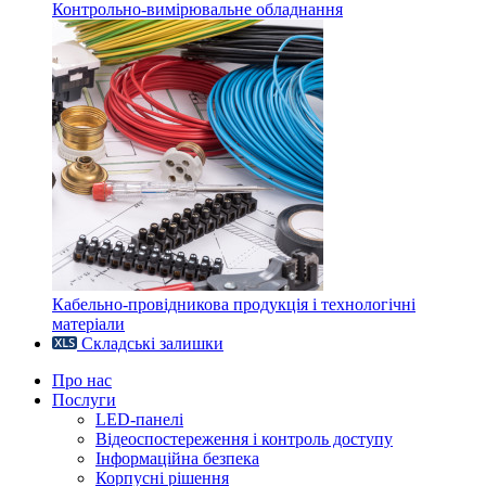
Контрольно-вимірювальне обладнання
Кабельно-провідникова продукція і технологічні
матеріали
Складські залишки
Про нас
Послуги
LED-панелі
Відеоспостереження і контроль доступу
Інформаційна безпека
Корпусні рішення