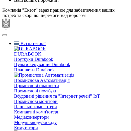
Ваш кошик порожній!
Компанія "Екзот" зараз працює для забезпечення ваших
потреб та скорішої перемоги над ворогом
Всі категорії
DURABOOK
Ноутбуки Durabook
Пульти керування Durabook
Планшети Durabook
Промислова Автоматизація
Промислові планшети
Промислові ноутбуки
Вбудовані рішення та "Інтернет речей" IoT
Промислові монітори
Панельні комп'ютери
Компактні комп'ютери
Медіаконвертори
Модулі вводу/виводу
Комутатори