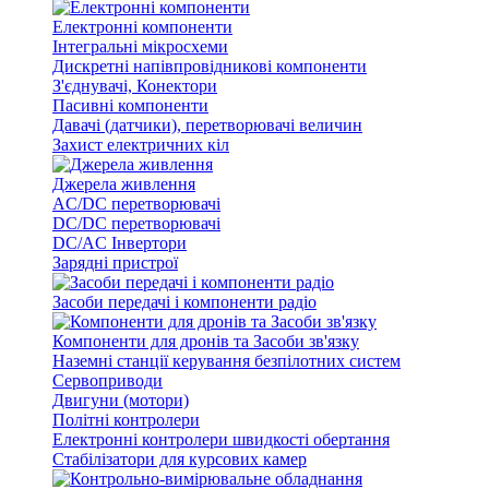
Електронні компоненти
Інтегральні мікросхеми
Дискретні напівпровідникові компоненти
З'єднувачі, Конектори
Пасивні компоненти
Давачі (датчики), перетворювачі величин
Захист електричних кіл
Джерела живлення
AC/DC перетворювачі
DC/DC перетворювачі
DC/AC Інвертори
Зарядні пристрої
Засоби передачі і компоненти радіо
Компоненти для дронів та Засоби зв'язку
Наземні станції керування безпілотних систем
Сервоприводи
Двигуни (мотори)
Політні контролери
Електронні контролери швидкості обертання
Стабілізатори для курсових камер