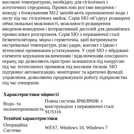
високою температурою, необхідну для гігієнічних і
асептичних середовищ. Промислові роз’єми введення /
виводу з блокуванням M12 запобігають проникненню води і
пилу під час гігієнічних мийок. Серія SIO об’єднує розширені
обчислювальні можливості, можливості розширення
введення-виведення і інтерактивний дисплей для динамічних
промислових розгортання. Серія SIO з нержавіючої сталі
безвентиляторна, міцна і герметична, щоб витримувати
екстремальні температури, різкі удари, контакт з їдкою і
інтенсивні промивання устаткування. У серії SIO є вбудовані
елементи керування включенням / відключенням сенсорного
екрану, що дозволяють пристрою залишатися під напругою
під час інтенсивних промивок під високим тиском. SIO
підтримує автоматизацію, моніторинг та критичні функції
управління, дозволяючи продовжувати роботу підприємства
під час очищення.
Характеристики міцності
Повна система IP66/IP69K з
Водо- та
конструкцією з нержавіючої сталі
пилонепроникність
SUS316
Технічні характеристики
Операційна
WES7, Windows 10, Windows 7
Система