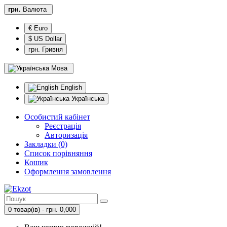
грн.
Валюта
€ Euro
$ US Dollar
грн. Гривня
Мова
English
Українська
Особистий кабінет
Реєстрація
Авторизація
Закладки (0)
Список порівняння
Кошик
Оформлення замовлення
0 товар(ів) - грн. 0,000