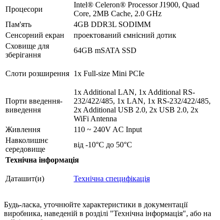
Intel® Celeron® Processor J1900, Quad
Процесори
Core, 2MB Cache, 2.0 GHz
Пам'ять
4GB DDR3L SODIMM
Сенсорний екран
проектований ємнісний дотик
Сховище для
64GB mSATA SSD
зберігання
Слоти розширення
1x Full-size Mini PCIe
1x Additional LAN, 1x Additional RS-
Порти введення-
232/422/485, 1x LAN, 1x RS-232/422/485,
виведення
2x Additional USB 2.0, 2x USB 2.0, 2x
WiFi Antenna
Живлення
110 ~ 240V AC Input
Навколишнє
від -10°C до 50°C
середовище
Технічна інформація
Даташит(и)
Технічна специфікація
Будь-ласка, уточнюйте характеристики в документації
виробника, наведеній в розділі "Технічна інформація", або на