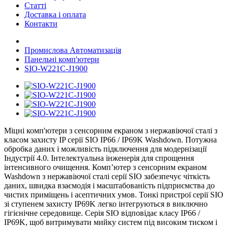
Статті
Доставка і оплата
Контакти
Промислова Автоматизація
Панельні комп'ютери
SIO-W221C-J1900
Міцні комп'ютери з сенсорним екраном з нержавіючої сталі з
класом захисту IP серії SIO IP66 / IP69K Washdown. Потужна
обробка даних і можливість підключення для модернізації
Індустрії 4.0. Інтелектуальна інженерія для спрощення
інтенсивного очищення. Комп’ютер з сенсорним екраном
Washdown з нержавіючої сталі серії SIO забезпечує чіткість
даних, швидка взаємодія і масштабованість підприємства до
чистих приміщень і асептичних умов. Тонкі пристрої серії SIO
зі ступенем захисту IP69K легко інтегруються в виключно
гігієнічне середовище. Серія SIO відповідає класу IP66 /
IP69K, щоб витримувати мийку систем під високим тиском і