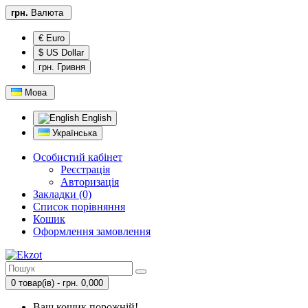
грн.
Валюта
€ Euro
$ US Dollar
грн. Гривня
Мова
English
Українська
Особистий кабінет
Реєстрація
Авторизація
Закладки (0)
Список порівняння
Кошик
Оформлення замовлення
0 товар(ів) - грн. 0,000
Ваш кошик порожній!