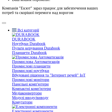
Компанія "Екзот" зараз працює для забезпечення ваших
потреб та скорішої перемоги над ворогом
Всі категорії
DURABOOK
Ноутбуки Durabook
Пульти керування Durabook
Планшети Durabook
Промислова Автоматизація
Промислові планшети
Промислові ноутбуки
Вбудовані рішення та "Інтернет речей" IoT
Промислові монітори
Панельні комп'ютери
Компактні комп'ютери
Медіаконвертори
Модулі вводу/виводу
Комутатори
Електронні компоненти