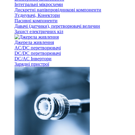
Інтегральні мікросхеми
Дискретні напівпровідникові компоненти
З'єднувачі, Конектори
Пасивні компоненти
Давачі (датчики), перетворювачі величин
Захист електричних кіл
Джерела живлення
AC/DC перетворювачі
DC/DC перетворювачі
DC/AC Інвертори
Зарядні пристрої