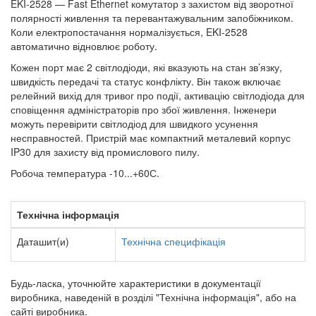
EKI-2528 — Fast Ethernet комутатор з захистом від зворотної
полярності живлення та перевантажувальним запобіжником.
Коли електропостачання нормалізується, EKI-2528
автоматично відновлює роботу.
Кожен порт має 2 світлодіоди, які вказують на стан зв’язку,
швидкість передачі та статус конфлікту. Він також включає
релейний вихід для тривог про події, активацію світлодіода для
сповіщення адміністраторів про збої живлення. Інженери
можуть перевірити світлодіод для швидкого усунення
несправностей. Пристрій має компактний металевий корпус
IP30 для захисту від промислового пилу.
Робоча температура -10...+60С.
Технічна інформація
Даташит(и)
Технічна специфікація
Будь-ласка, уточнюйте характеристики в документації
виробника, наведеній в розділі "Технічна інформація", або на
сайті виробника.