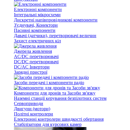
Електронні компоненти
Інтегральні мікросхеми
Дискретні напівпровідникові компоненти
З'єднувачі, Конектори
Пасивні компоненти
Давачі (датчики), перетворювачі величин
Захист електричних кіл
Джерела живлення
AC/DC перетворювачі
DC/DC перетворювачі
DC/AC Інвертори
Зарядні пристрої
Засоби передачі і компоненти радіо
Компоненти для дронів та Засоби зв'язку
Наземні станції керування безпілотних систем
Сервоприводи
Двигуни (мотори)
Політні контролери
Електронні контролери швидкості обертання
Стабілізатори для курсових камер