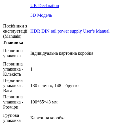
UK Declaration
3D Модель
Посібники з
експлуатації
HDR DIN rail power supply User’s Manual
(Manuals)
Упаковка
Первинна
Індивідуальна картонна коробка
упаковка
Первинна
упаковка -
1
Кількість
Первинна
упаковка -
130 г нетто, 148 г брутто
Вага
Первинна
упаковка -
100*65*43 мм
Розміри
Групова
Картонна коробка
упаковка