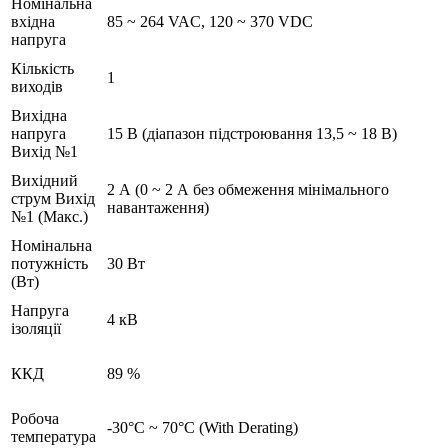
Номінальна
вхідна
85 ~ 264 VAC, 120 ~ 370 VDC
напруга
Кількість
1
виходів
Вихідна
напруга
15 В (діапазон підстроювання 13,5 ~ 18 В)
Вихід №1
Вихідний
2 А (0 ~ 2 А без обмеження мінімального
струм Вихід
навантаження)
№1 (Макс.)
Номінальна
потужність
30 Вт
(Вт)
Напруга
4 кВ
ізоляції
ККД
89 %
Робоча
-30°C ~ 70°C (With Derating)
температура