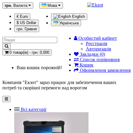
грн.
Валюта
Мова
€ Euro
English
$ US Dollar
Українська
грн. Гривня
Особистий кабінет
Реєстрація
Авторизація
0 товар(ів) - грн. 0,000
Закладки (0)
Список порівняння
Кошик
Ваш кошик порожній!
Оформлення замовлення
Компанія "Екзот" зараз працює для забезпечення ваших
потреб та скорішої перемоги над ворогом
Всі категорії