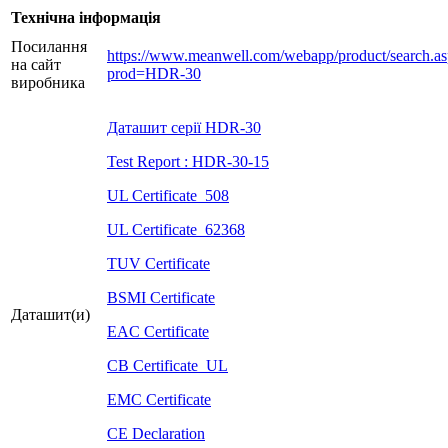
Технічна інформація
Посилання
https://www.meanwell.com/webapp/product/search.a
на сайт
prod=HDR-30
виробника
Даташит серії HDR-30
Test Report : HDR-30-15
UL Certificate_508
UL Certificate_62368
TUV Certificate
BSMI Certificate
Даташит(и)
EAC Certificate
CB Certificate_UL
EMC Certificate
CE Declaration