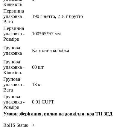
Кількість
Первинна
упаковка -
190 г нетто, 218 г брутто
Вага
Первинна
упаковка -
100*65*57 мм
Розміри
Групова
Картонна коробка
упаковка
Групова
упаковка -
60 шт.
Кількість
Групова
упаковка -
13 кг
Вага
Групова
упаковка -
0.91 CUFT
Розміри
Умови зберігання, вплив на довкілля, код ТН ЗЕД
RoHS Status
+