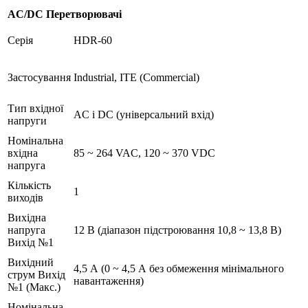
AC/DC Перетворювачі
Серія
HDR-60
Застосування
Industrial, ITE (Commercial)
Тип вхідної
AC і DC (універсальний вхід)
напруги
Номінальна
вхідна
85 ~ 264 VAC, 120 ~ 370 VDC
напруга
Кількість
1
виходів
Вихідна
напруга
12 В (діапазон підстроювання 10,8 ~ 13,8 В)
Вихід №1
Вихідний
4,5 А (0 ~ 4,5 А без обмеження мінімального
струм Вихід
навантаження)
№1 (Макс.)
Номінальна