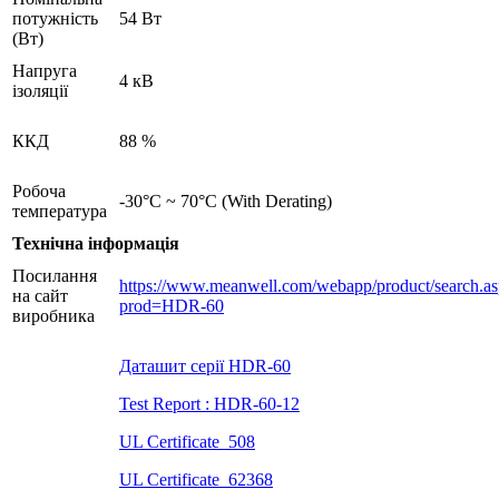
потужність
54 Вт
(Вт)
Напруга
4 кВ
ізоляції
ККД
88 %
Робоча
-30°C ~ 70°C (With Derating)
температура
Технічна інформація
Посилання
https://www.meanwell.com/webapp/product/search.a
на сайт
prod=HDR-60
виробника
Даташит серії HDR-60
Test Report : HDR-60-12
UL Certificate_508
UL Certificate_62368