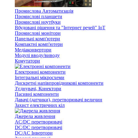
Промислова Автоматизація
Промислові планшети
Промислові ноутбуки
Вбудовані рішення та "Інтернет речей" IoT
Промислові монітори
Панельні комп'ютери
Компактні комп'ютери
Медіаконвертори
Модулі вводу/виводу
Комутатори
Електронні компоненти
Інтегральні мікросхеми
Дискретні напівпровідникові компоненти
З'єднувачі, Конектори
Пасивні компоненти
Давачі (датчики), перетворювачі величин
Захист електричних кіл
Джерела живлення
AC/DC перетворювачі
DC/DC перетворювачі
DC/AC Інвертори