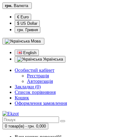
грн.
Валюта
€ Euro
$ US Dollar
грн. Гривня
Мова
English
Українська
Особистий кабінет
Реєстрація
Авторизація
Закладки (0)
Список порівняння
Кошик
Оформлення замовлення
0 товар(ів) - грн. 0,000
Ваш кошик порожній!