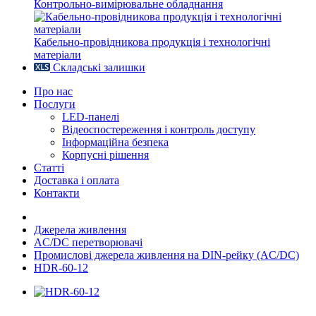
Контрольно-вимірювальне обладнання
Кабельно-провідникова продукція і технологічні
матеріали
Складські залишки
Про нас
Послуги
LED-панелі
Відеоспостереження і контроль доступу
Інформаційна безпека
Корпусні рішення
Статті
Доставка і оплата
Контакти
Джерела живлення
AC/DC перетворювачі
Промислові джерела живлення на DIN-рейку (AC/DC)
HDR-60-12