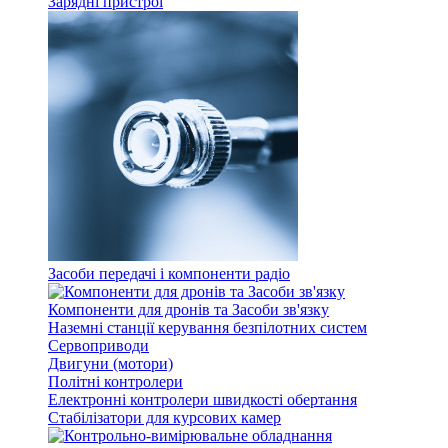
Зарядні пристрої
Засоби передачі і компоненти радіо
Компоненти для дронів та Засоби зв'язку
Наземні станції керування безпілотних систем
Сервоприводи
Двигуни (мотори)
Політні контролери
Електронні контролери швидкості обертання
Стабілізатори для курсових камер