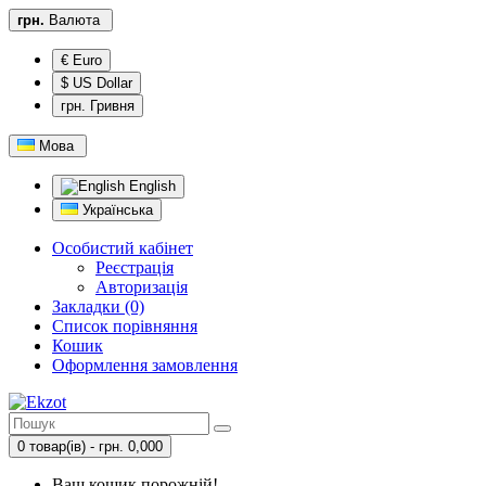
грн.
Валюта
€ Euro
$ US Dollar
грн. Гривня
Мова
English
Українська
Особистий кабінет
Реєстрація
Авторизація
Закладки (0)
Список порівняння
Кошик
Оформлення замовлення
0 товар(ів) - грн. 0,000
Ваш кошик порожній!