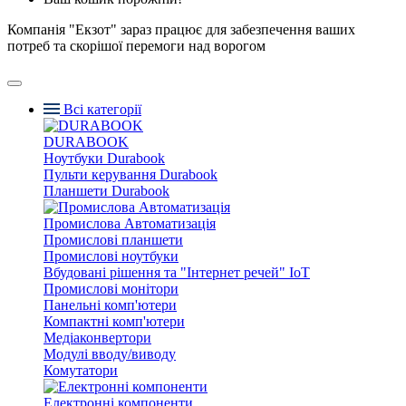
Компанія "Екзот" зараз працює для забезпечення ваших
потреб та скорішої перемоги над ворогом
Всі категорії
DURABOOK
Ноутбуки Durabook
Пульти керування Durabook
Планшети Durabook
Промислова Автоматизація
Промислові планшети
Промислові ноутбуки
Вбудовані рішення та "Інтернет речей" IoT
Промислові монітори
Панельні комп'ютери
Компактні комп'ютери
Медіаконвертори
Модулі вводу/виводу
Комутатори
Електронні компоненти