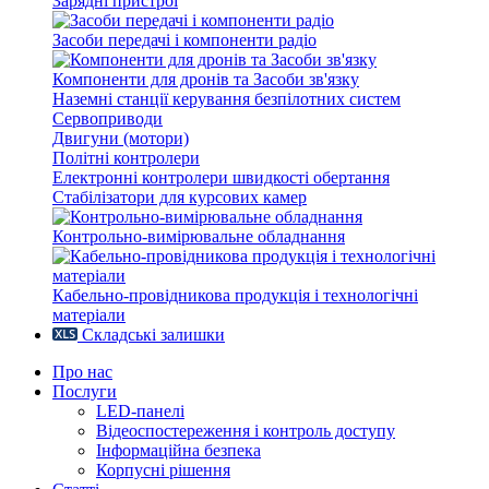
Зарядні пристрої
Засоби передачі і компоненти радіо
Компоненти для дронів та Засоби зв'язку
Наземні станції керування безпілотних систем
Сервоприводи
Двигуни (мотори)
Політні контролери
Електронні контролери швидкості обертання
Стабілізатори для курсових камер
Контрольно-вимірювальне обладнання
Кабельно-провідникова продукція і технологічні
матеріали
Складські залишки
Про нас
Послуги
LED-панелі
Відеоспостереження і контроль доступу
Інформаційна безпека
Корпусні рішення