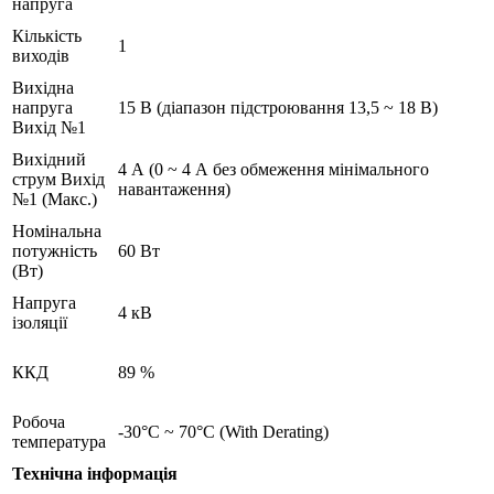
напруга
Кількість
1
виходів
Вихідна
напруга
15 В (діапазон підстроювання 13,5 ~ 18 В)
Вихід №1
Вихідний
4 А (0 ~ 4 А без обмеження мінімального
струм Вихід
навантаження)
№1 (Макс.)
Номінальна
потужність
60 Вт
(Вт)
Напруга
4 кВ
ізоляції
ККД
89 %
Робоча
-30°C ~ 70°C (With Derating)
температура
Технічна інформація