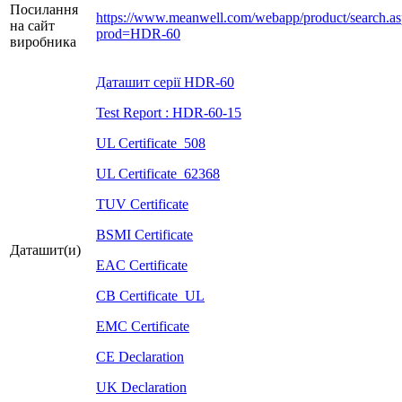
Посилання
https://www.meanwell.com/webapp/product/search.a
на сайт
prod=HDR-60
виробника
Даташит серії HDR-60
Test Report : HDR-60-15
UL Certificate_508
UL Certificate_62368
TUV Certificate
BSMI Certificate
Даташит(и)
EAC Certificate
CB Certificate_UL
EMC Certificate
CE Declaration
UK Declaration